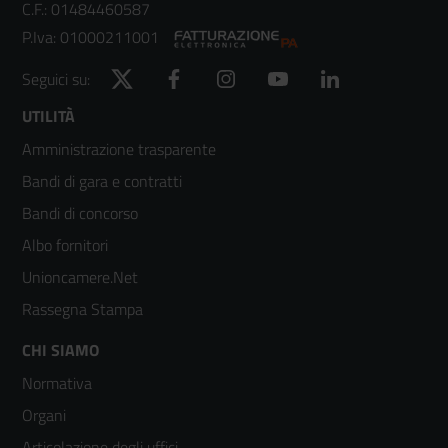
C.F.: 01484460587
P.Iva: 01000211001
Twitter
Facebook
Instagram
YouTube
LinkedIn
Seguici su:
Footer
UTILITÀ
Amministrazione trasparente
menù
Bandi di gara e contratti
colonna
Bandi di concorso
2
Albo fornitori
Unioncamere.Net
Rassegna Stampa
Footer
CHI SIAMO
Normativa
menù
Organi
colonna
Articolazione degli uffici