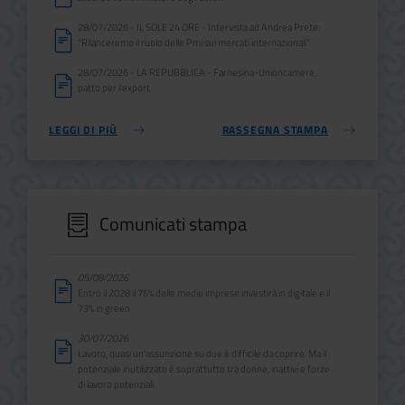
28/07/2026 - IL SOLE 24 ORE - Intervista ad Andrea Prete:
"Rilanceremo il ruolo delle Pmi sui mercati internazionali"
28/07/2026 - LA REPUBBLICA - Farnesina-Unioncamere,
patto per l'export
LEGGI DI PIÙ
RASSEGNA STAMPA
Comunicati stampa
05/08/2026
Entro il 2028 il 76% delle medie imprese investirà in digitale e il
73% in green
30/07/2026
Lavoro, quasi un'assunzione su due è difficile da coprire. Ma il
potenziale inutilizzato è soprattutto tra donne, inattivi e forze
di lavoro potenziali