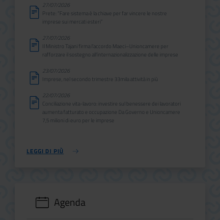
27/07/2026
Prete: “Fare sistema è la chiave per far vincere le nostre
imprese sui mercati esteri”
27/07/2026
Il Ministro Tajani firma l’accordo Maeci–Unioncamere per
rafforzare il sostegno all’internazionalizzazione delle imprese
23/07/2026
Imprese, nel secondo trimestre 33mila attività in più
22/07/2026
Conciliazione vita-lavoro: investire sul benessere dei lavoratori
aumenta fatturato e occupazione Da Governo e Unioncamere
7,5 milioni di euro per le imprese
LEGGI DI PIÙ
Agenda