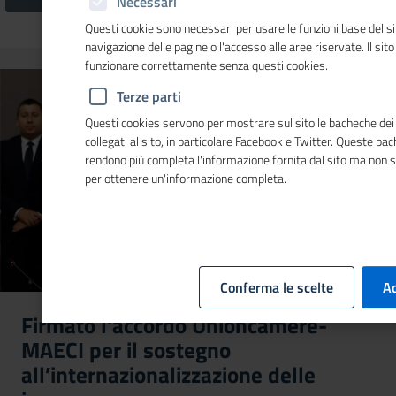
Necessari
Questi cookie sono necessari per usare le funzioni base del si
navigazione delle pagine o l'accesso alle aree riservate. Il sit
funzionare correttamente senza questi cookies.
Terze parti
Questi cookies servono per mostrare sul sito le bacheche dei 
collegati al sito, in particolare Facebook e Twitter. Queste ba
rendono più completa l'informazione fornita dal sito ma non 
per ottenere un'informazione completa.
Conferma le scelte
Ac
Firmato l'accordo Unioncamere-
MAECI per il sostegno
all’internazionalizzazione delle