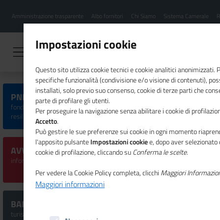
Menu
Salta
Amministrazione trasparente
Albo fornitori
Chi Siamo
Sistema Camerale
R
al
hamburgher
contenuto
i
principale
Impostazioni cookie
Questo sito utilizza cookie tecnici e cookie analitici anonimizzati.
specifiche funzionalità (condivisione e/o visione di contenuti), p
installati, solo previo suo consenso, cookie di terze parti che cons
PNRR, SISTEMA CAMERALE E IMPRESE
parte di profilare gli utenti.
fondi, iniziative ed eventi dedicati al Piano nazionale di ripresa e
Per proseguire la navigazione senza abilitare i cookie di profilazion
resilienza
Accetto
.
Può gestire le sue preferenze sui cookie in ogni momento riaprend
l'apposito pulsante
Impostazioni cookie
e, dopo aver selezionato 
AVVISI CERTIFICAZIONE PARITÀ DI GENERE
cookie di profilazione, cliccando su
Conferma le scelte
.
informazioni per PMI, organismi di certificazione ed esperti
Per vedere la Cookie Policy completa, clicchi
Maggiori Informazio
Maggiori informazioni
BANDI SISMA B2
turismo cultura sport e inclusione