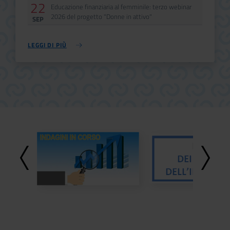
22
Data
Evento
Educazione finanziaria al femminile: terzo webinar
2026 del progetto "Donne in attivo"
SEP
LEGGI DI PIÙ