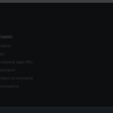
ooter
 SIAMO
mativa
enù
ani
olonna
colazione degli uffici
olamenti
mbers of commerce
unicazione