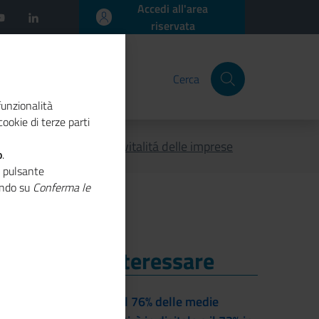
Accedi all'area
riservata
Cerca
funzionalità
ookie di terze parti
aro energia frenano la vitalitá delle imprese
o
.
o pulsante
cando su
Conferma le
i Potrebbe Interessare
i Potrebbe Interessare
Entro il 2028 il 76% delle medie