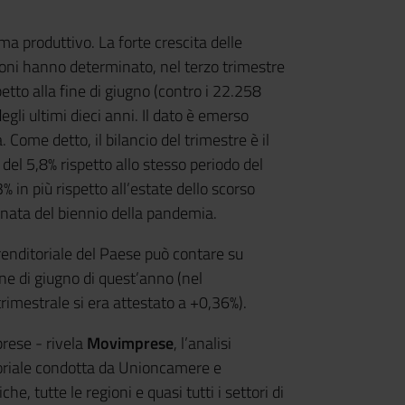
ma produttivo. La forte crescita delle
zioni hanno determinato, nel terzo trimestre
petto alla fine di giugno (contro i 22.258
egli ultimi dieci anni. Il dato è emerso
. Come detto, il bilancio del trimestre è il
o del 5,8% rispetto allo stesso periodo del
% in più rispetto all’estate dello scorso
enata del biennio della pandemia.
nditoriale del Paese può contare su
ine di giugno di quest’anno (nel
imestrale si era attestato a +0,36%).
prese - rivela
Movimprese
, l’analisi
toriale condotta da Unioncamere e
e, tutte le regioni e quasi tutti i settori di