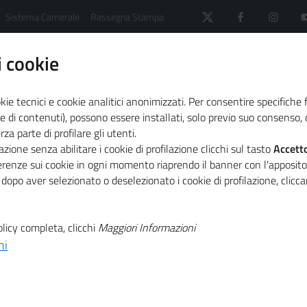
Sistema Camerale
Rassegna Stampa
 cookie
kie tecnici e cookie analitici anonimizzati. Per consentire specifiche 
e di contenuti), possono essere installati, solo previo suo consenso, c
a parte di profilare gli utenti.
 il sistema camerale
Comunicati Stampa
Guerra e c
zione senza abilitare i cookie di profilazione clicchi sul tasto
Accett
ferenze sui cookie in ogni momento riaprendo il banner con l'apposit
 dopo aver selezionato o deselezionato i cookie di profilazione, clic
T
gia frenano la
licy completa, clicchi
Maggiori Informazioni
T
ese
ni