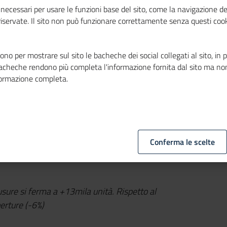
necessari per usare le funzioni base del sito, come la navigazione de
 riservate. Il sito non può funzionare correttamente senza questi cook
no per mostrare sul sito le bacheche dei social collegati al sito, in 
bacheche rendono più completa l'informazione fornita dal sito ma no
formazione completa.
Conferma le scelte
usure si ferma a +13mila unità. Rispetto al
erture (-6%)