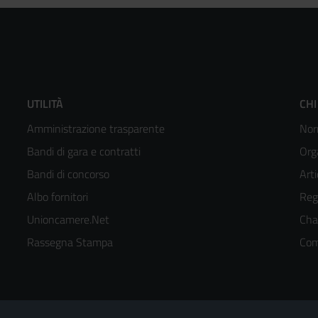
Footer
F
UTILITÀ
CHI
Amministrazione trasparente
Nor
menù
m
Bandi di gara e contratti
Org
colonna
c
Bandi di concorso
Arti
Albo fornitori
Reg
2
3
Unioncamere.Net
Cha
kedIn
Rassegna Stampa
Com