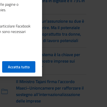
imprese investirà in digitale e il 73% in
lle pagine o
green
ies.
Lavoro, quasi un'assunzione su due è
particolare Facebook
difficile da coprire. Ma il potenziale
n sono necessari
inutilizzato è soprattutto tra donne,
inattivi e forze di lavoro potenziali
Prete: “Fare sistema è la chiave per
far vincere le nostre imprese sui
Accetta tutto
mercati esteri”
Il Ministro Tajani firma l’accordo
Maeci–Unioncamere per rafforzare il
sostegno all’internazionalizzazione
delle imprese