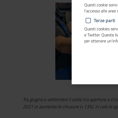
Questi cookie sono 
l'accesso alle aree
Terze parti
Questi cookies servo
e Twitter. Queste 
per ottenere un'in
Tra giugno e settembre il saldo tra aperture e chi
2021 in aumento le chiusure (+13%), in calo le ap