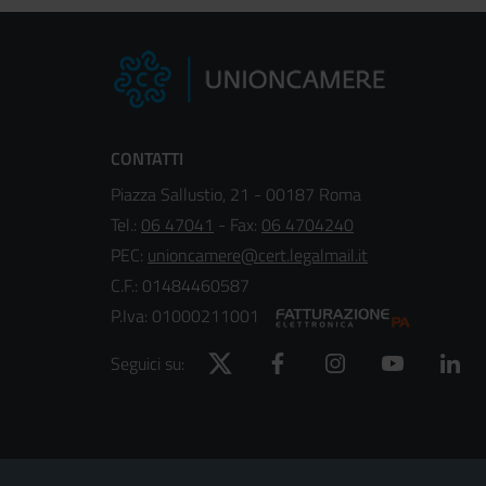
CONTATTI
Piazza Sallustio, 21 - 00187 Roma
Tel.:
06 47041
- Fax:
06 4704240
PEC:
unioncamere@cert.legalmail.it
C.F.: 01484460587
P.Iva: 01000211001
Twitter
Facebook
Instagram
YouTube
Lin
Seguici su:
Footer
Sezione Link Utili