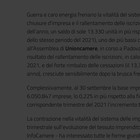
Guerra e caro energia frenano la vitalità del siste
chiusure d'impresa e il rallentamento delle iscri
dell’anno, un saldo di sole 13.330 unità in più ris
dello stesso periodo del 2021), uno dei più bassi d
all'Assemblea di
Unioncamere
, in corso a Padova
risultato del rallentamento delle iscrizioni, in cal
2021, e del forte rimbalzo delle cessazioni (il 13,3
anno), cresciute sensibilmente dopo la brusca fr
Complessivamente, al 30 settembre la base impre
6.050.847 imprese, lo 0,22% in più rispetto alla f
corrispondente trimestre del 2021 l’incremento tr
La contrazione nella vitalità del sistema delle im
trimestrale sull’evoluzione del tessuto imprendi
InfoCamere - ha interessato tutte le forme giuridich