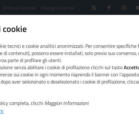
Sistema Camerale
Rassegna Stampa
 cookie
kie tecnici e cookie analitici anonimizzati. Per consentire specifiche 
e di contenuti), possono essere installati, solo previo suo consenso, c
a parte di profilare gli utenti.
zione senza abilitare i cookie di profilazione clicchi sul tasto
Accett
AVVISI CERTIFICAZIONE PARITÀ DI GENERE
ferenze sui cookie in ogni momento riaprendo il banner con l'apposit
informazioni per PMI, organismi di certificazione ed esperti
 dopo aver selezionato o deselezionato i cookie di profilazione, clic
licy completa, clicchi
Maggiori Informazioni
ni
Firmato l'acc
il sostegno all
imprese