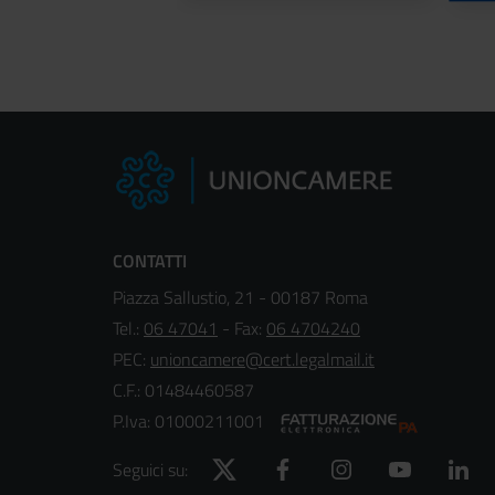
CONTATTI
Piazza Sallustio, 21 - 00187 Roma
Tel.:
06 47041
- Fax:
06 4704240
PEC:
unioncamere@cert.legalmail.it
C.F.: 01484460587
P.Iva: 01000211001
Twitter
Facebook
Instagram
YouTube
Lin
Seguici su: