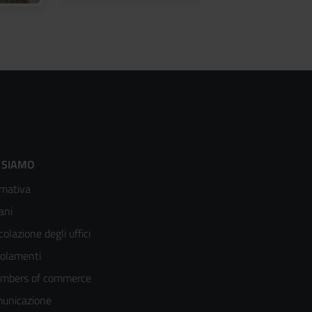
ooter
 SIAMO
mativa
enù
ani
olonna
colazione degli uffici
olamenti
mbers of commerce
unicazione