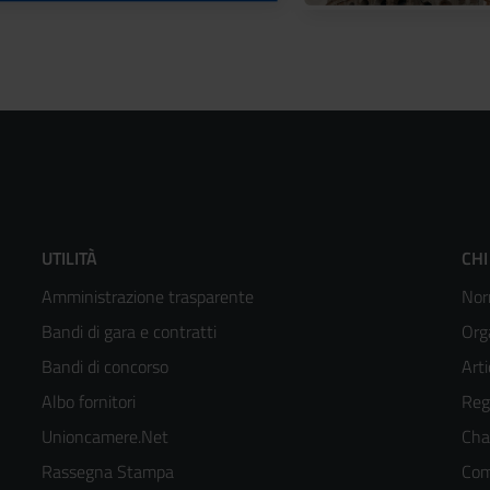
Footer
F
UTILITÀ
CHI
Amministrazione trasparente
Nor
menù
m
Bandi di gara e contratti
Org
colonna
c
Bandi di concorso
Arti
Albo fornitori
Reg
2
3
Unioncamere.Net
Cha
kedIn
Rassegna Stampa
Com