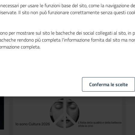
necessari per usare le funzioni base del sito, come la navigazione de
L’intesa, che riconosce Unio
 riservate. Il sito non può funzionare correttamente senza questi cook
crescita dell’export e pun
imprese nei percorsi di acc
firmata dal ministro degli E
no per mostrare sul sito le bacheche dei social collegati al sito, in 
bacheche rendono più completa l'informazione fornita dal sito ma no
formazione completa.
Conferma le scelte