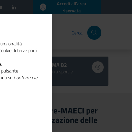
Accedi all'area
riservata
Cerca
funzionalità
ookie di terze parti
o
.
BANDI SISMA B2
o pulsante
turismo cultura sport e
cando su
Conferma le
inclusione
ordo Unioncamere-MAECI per
’internazionalizzazione delle