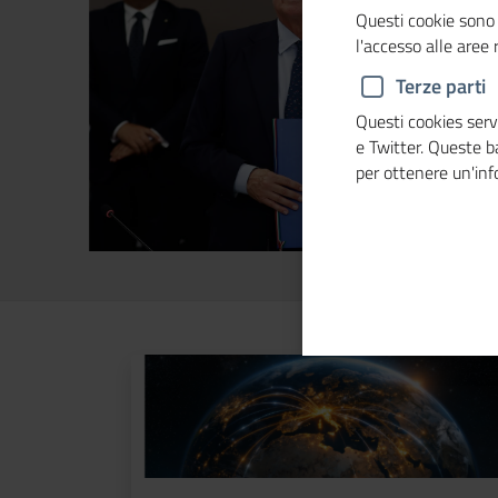
Questi cookie sono 
l'accesso alle aree
Terze parti
Questi cookies servo
e Twitter. Queste 
per ottenere un'in