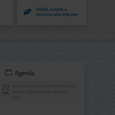
PNRR, credito e
incentivi alle imprese
Agenda
22
Data
Evento
Educazione finanziaria al femminile: terzo
webinar 2026 del progetto "Donne in
SEP
attivo"