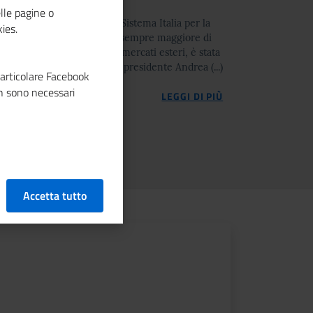
lle pagine o
ncamere tra gli attori del Sistema Italia per la
ies.
ta a coinvolgere un numero sempre maggiore di
esso e consolidamento sui mercati esteri, è stata
steri, Antonio Tajani, e dal presidente Andrea (...)
particolare Facebook
n sono necessari
LEGGI DI PIÙ
Accetta tutto