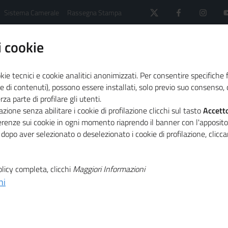
Sistema Camerale
Rassegna Stampa
 cookie
kie tecnici e cookie analitici anonimizzati. Per consentire specifiche 
e di contenuti), possono essere installati, solo previo suo consenso, c
a parte di profilare gli utenti.
 sistema camerale
News dal sistema camerale - Archi
zione senza abilitare i cookie di profilazione clicchi sul tasto
Accett
gno 2024
AREZZO-SIENA - Giornata dell'economia 2024-S
ferenze sui cookie in ogni momento riaprendo il banner con l'apposit
 dopo aver selezionato o deselezionato i cookie di profilazione, clic
T
iornata
licy completa, clicchi
Maggiori Informazioni
ni
T
4-Siena 2030, i