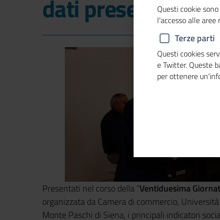
dati presentati
Questi cookie sono 
l'accesso alle aree
Terze parti
Questi cookies servo
e Twitter. Queste 
per ottenere un'in
Presentati nel corso della “
Ventiduesima Giornat
organizzata da Camera di commercio, Università 
Monte Paschi di Siena, i principali indicatori soci