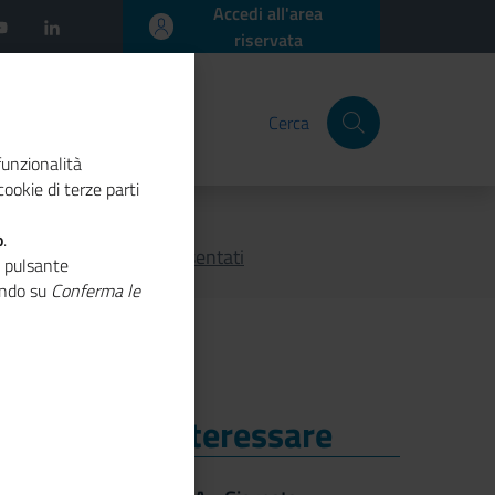
Accedi all'area
riservata
Cerca
funzionalità
ookie di terze parti
vio 2024
o
.
iena 2030, i dati presentati
o pulsante
cando su
Conferma le
i Potrebbe Interessare
i Potrebbe Interessare