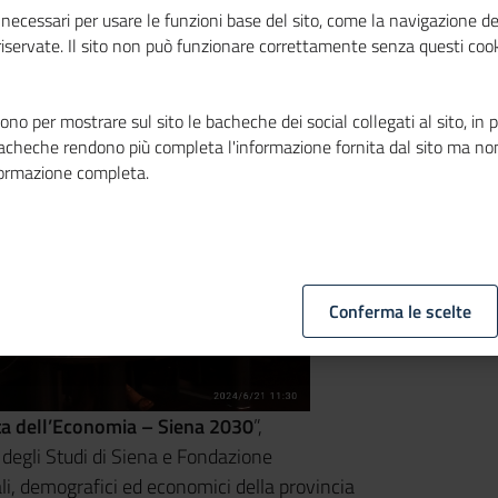
necessari per usare le funzioni base del sito, come la navigazione de
 riservate. Il sito non può funzionare correttamente senza questi cook
no per mostrare sul sito le bacheche dei social collegati al sito, in 
bacheche rendono più completa l'informazione fornita dal sito ma no
formazione completa.
Conferma le scelte
a dell’Economia – Siena 2030
”,
degli Studi di Siena e Fondazione
ali, demografici ed economici della provincia