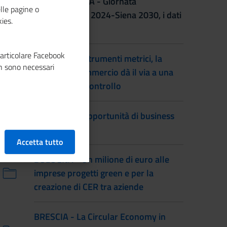
AREZZO-SIENA - Giornata
lle pagine o
dell'economia 2024-Siena 2030, i dati
ies.
presentati
particolare Facebook
BERGAMO - Strumenti metrici, la
n sono necessari
Camera di commercio dà il via a una
campagna di controllo
BOLOGNA - Opportunità di business
in Ohio
Accetta tutto
BOLOGNA - Un milione di euro alle
imprese progetti green e per la
creazione di CER tra aziende
BRESCIA - La Circular Economy in