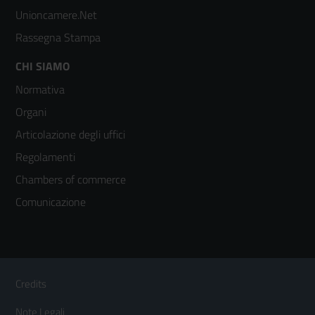
Unioncamere.Net
Rassegna Stampa
Footer
CHI SIAMO
Normativa
menù
Organi
colonna
Articolazione degli uffici
3
Regolamenti
Chambers of commerce
Comunicazione
Sezione Link Utili
Footer
Credits
Menù
Note Legali