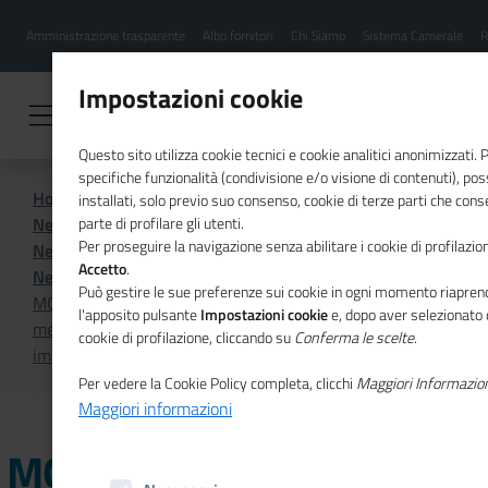
Menu
Salta
Amministrazione trasparente
Albo fornitori
Chi Siamo
Sistema Camerale
R
al
hamburgher
contenuto
i
principale
Impostazioni cookie
Questo sito utilizza cookie tecnici e cookie analitici anonimizzati.
specifiche funzionalità (condivisione e/o visione di contenuti), p
Home
Sistema Camerale
installati, solo previo suo consenso, cookie di terze parti che cons
News dal sistema camerale
parte di profilare gli utenti.
Per proseguire la navigazione senza abilitare i cookie di profilazion
News dal sistema camerale - Archivio 2024
Accetto
.
News dal sistema camerale - Archivio aprile 2024
Può gestire le sue preferenze sui cookie in ogni momento riaprend
MONTE ROSA LAGHI ALTO PIEMONTE - Export nei
l'apposito pulsante
Impostazioni cookie
e, dopo aver selezionato 
mercati asiatici, corso di formazione gratuito per
cookie di profilazione, cliccando su
Conferma le scelte
.
imprenditori ed export manager
Per vedere la Cookie Policy completa, clicchi
Maggiori Informazio
Maggiori informazioni
MONTE ROSA LAGHI ALTO