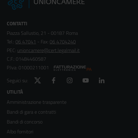
CONTATTI
Piazza Sallustio, 21 - 00187 Roma
Tel.:
06 47041
- Fax:
06 4704240
PEC:
unioncamere@cert.legalmail.it
C.F.: 01484460587
P.Iva: 01000211001
Twitter
Facebook
Instagram
YouTube
LinkedIn
Seguici su:
Footer
UTILITÀ
Amministrazione trasparente
menù
Bandi di gara e contratti
colonna
Bandi di concorso
2
Albo fornitori