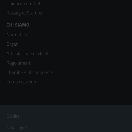
Unioncamere.Net
Rassegna Stampa
Footer
CHI SIAMO
Normativa
menù
Organi
colonna
Articolazione degli uffici
3
Regolamenti
Chambers of commerce
Comunicazione
Sezione Link Utili
Footer
Credits
Menù
Note Legali