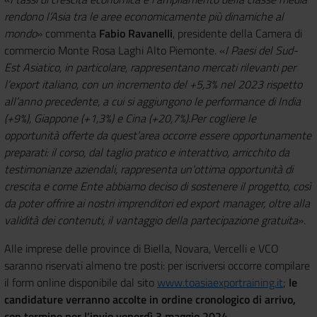
rendono l’Asia tra le aree economicamente più dinamiche al
mondo
» commenta
Fabio Ravanelli
, presidente della Camera di
commercio Monte Rosa Laghi Alto Piemonte. «
I Paesi del Sud-
Est Asiatico, in particolare, rappresentano mercati rilevanti per
l’export italiano, con un incremento del +5,3% nel 2023 rispetto
all’anno precedente, a cui si aggiungono le performance di India
(+9%), Giappone (+1,3%) e Cina (+20,7%).Per cogliere le
opportunità offerte da quest’area occorre essere opportunamente
preparati: il corso, dal taglio pratico e interattivo, arricchito da
testimonianze aziendali, rappresenta un’ottima opportunità di
crescita e come Ente abbiamo deciso di sostenere il progetto, così
da poter offrire ai nostri imprenditori ed export manager, oltre alla
validità dei contenuti, il vantaggio della partecipazione gratuita
».
Alle imprese delle province di Biella, Novara, Vercelli e VCO
saranno riservati almeno tre posti: per iscriversi occorre compilare
il form online disponibile dal sito
www.toasiaexportraining.it
;
le
candidature verranno accolte in ordine cronologico di arrivo,
con termine per l’invio venerdì 3 maggio 2024
.