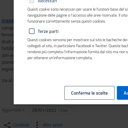
Necessari
Questi cookie sono necessari per usare le funzioni base del si
navigazione delle pagine o l'accesso alle aree riservate. Il sit
ISNART
è la società nata dal Sistema camerale per affiancare il
funzionare correttamente senza questi cookies.
comparto turistico italiano nella comprensione dei nuovi
Terze parti
fenomeni e nel miglioramento del livello di competitività. Realizza
Questi cookies servono per mostrare sul sito le bacheche dei 
studi e pubblicazioni sul turismo, indagini, rilevazioni e progetti di
collegati al sito, in particolare Facebook e Twitter. Queste ba
fattibilità, elaborazione dati, costituzione e forniture di banche
rendono più completa l'informazione fornita dal sito ma non 
dati ed Osservatori, svolgimento di attività editoriali e di
per ottenere un'informazione completa.
promozione e diffusione con ogni mezzo dei propri servizi,
organizzazione di convegni, seminari e dibattiti in ambito turistico.
Vai al sito
ISNART
Conferma le scelte
Ac
Aggiornato il
26/01/2022
11:44
Condividi
Altre azioni