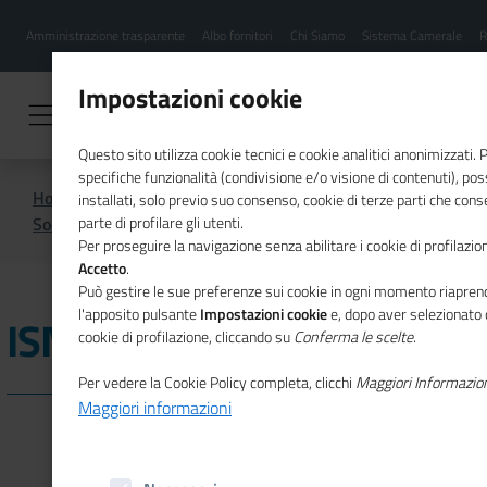
Menu
Salta
Amministrazione trasparente
Albo fornitori
Chi Siamo
Sistema Camerale
R
al
hamburgher
contenuto
i
principale
Impostazioni cookie
Questo sito utilizza cookie tecnici e cookie analitici anonimizzati.
specifiche funzionalità (condivisione e/o visione di contenuti), p
Home
Sistema Camerale
installati, solo previo suo consenso, cookie di terze parti che cons
Società del sistema camerale
ISNART
parte di profilare gli utenti.
Per proseguire la navigazione senza abilitare i cookie di profilazion
Accetto
.
Può gestire le sue preferenze sui cookie in ogni momento riaprend
l'apposito pulsante
Impostazioni cookie
e, dopo aver selezionato 
ISNART
cookie di profilazione, cliccando su
Conferma le scelte
.
Per vedere la Cookie Policy completa, clicchi
Maggiori Informazio
Maggiori informazioni