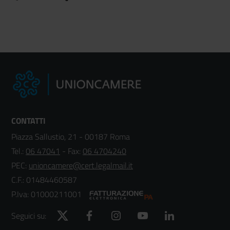
CONTATTI
Piazza Sallustio, 21 - 00187 Roma
Tel.:
06 47041
- Fax:
06 4704240
PEC:
unioncamere@cert.legalmail.it
C.F.: 01484460587
P.Iva: 01000211001
Twitter
Facebook
Instagram
YouTube
LinkedIn
Seguici su: