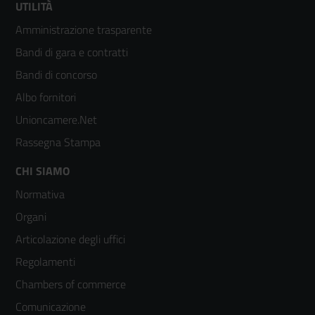
Footer
UTILITÀ
Amministrazione trasparente
menù
Bandi di gara e contratti
colonna
Bandi di concorso
2
Albo fornitori
Unioncamere.Net
Rassegna Stampa
Footer
CHI SIAMO
Normativa
menù
Organi
colonna
Articolazione degli uffici
3
Regolamenti
Chambers of commerce
Comunicazione