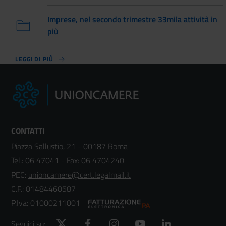
Imprese, nel secondo trimestre 33mila attività in
più
LEGGI DI PIÙ
CONTATTI
Piazza Sallustio, 21 - 00187 Roma
Tel.:
06 47041
- Fax:
06 4704240
PEC:
unioncamere@cert.legalmail.it
C.F.: 01484460587
P.Iva: 01000211001
Twitter
Facebook
Instagram
YouTube
LinkedIn
Seguici su: