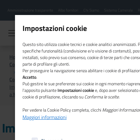
Menu
Salta
Amministrazione trasparente
Albo fornitori
Chi Siamo
Sistema Camerale
R
al
hamburgher
contenuto
i
principale
Impostazioni cookie
Questo sito utilizza cookie tecnici e cookie analitici anonimizzati.
specifiche funzionalità (condivisione e/o visione di contenuti), p
Home
installati, solo previo suo consenso, cookie di terze parti che cons
Comunicazione istituzionale per il sistema camerale
parte di profilare gli utenti.
Per proseguire la navigazione senza abilitare i cookie di profilazion
Accetto
.
Comunicati Stampa
Può gestire le sue preferenze sui cookie in ogni momento riaprend
Imprese: 3 su 5 apprendiste o esordienti digitali. Premiati
l'apposito pulsante
Impostazioni cookie
e, dopo aver selezionato 
a Maker Faire i 6 vincitori di Top of the Pid
cookie di profilazione, cliccando su
Conferma le scelte
.
Per vedere la Cookie Policy completa, clicchi
Maggiori Informazio
Maggiori informazioni
Imprese: 3 su 5