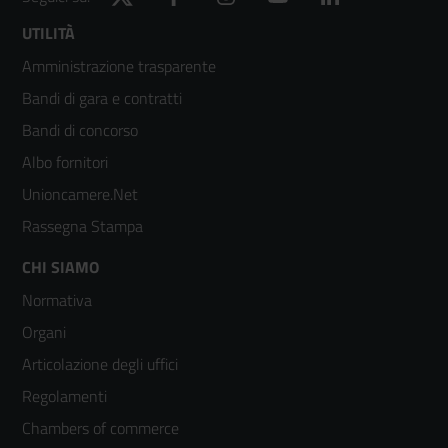
Footer
UTILITÀ
Amministrazione trasparente
menù
Bandi di gara e contratti
colonna
Bandi di concorso
2
Albo fornitori
Unioncamere.Net
Rassegna Stampa
Footer
CHI SIAMO
Normativa
menù
Organi
colonna
Articolazione degli uffici
3
Regolamenti
Chambers of commerce