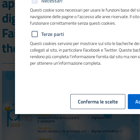
apprendiste o esordienti
Necessari
Questi cookie sono necessari per usare le funzioni base del si
digitali. Premiati a Maker
navigazione delle pagine o l'accesso alle aree riservate. Il sit
funzionare correttamente senza questi cookies.
Faire i 6 vincitori di Top of
Terze parti
the Pid
Questi cookies servono per mostrare sul sito le bacheche dei 
collegati al sito, in particolare Facebook e Twitter. Queste ba
rendono più completa l'informazione fornita dal sito ma non 
per ottenere un'informazione completa.
Conferma le scelte
Ac