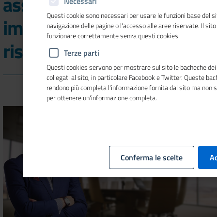
assunzioni previste dalle
Necessari
Questi cookie sono necessari per usare le funzioni base del si
imprese a ottobre, -27mila
navigazione delle pagine o l'accesso alle aree riservate. Il sit
funzionare correttamente senza questi cookies.
rispetto ad un anno fa
Terze parti
Questi cookies servono per mostrare sul sito le bacheche dei 
collegati al sito, in particolare Facebook e Twitter. Queste ba
rendono più completa l'informazione fornita dal sito ma non 
per ottenere un'informazione completa.
Conferma le scelte
Ac