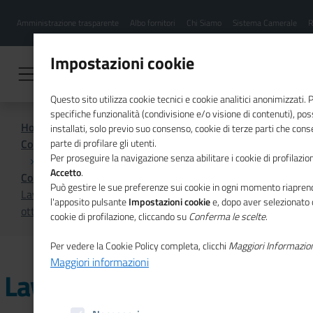
Menu
Salta
Amministrazione trasparente
Albo fornitori
Chi Siamo
Sistema Camerale
R
al
hamburgher
contenuto
i
principale
Impostazioni cookie
Questo sito utilizza cookie tecnici e cookie analitici anonimizzati.
specifiche funzionalità (condivisione e/o visione di contenuti), p
Home
installati, solo previo suo consenso, cookie di terze parti che cons
Comunicazione istituzionale per il sistema camerale
parte di profilare gli utenti.
Per proseguire la navigazione senza abilitare i cookie di profilazion
Accetto
.
Comunicati Stampa
Può gestire le sue preferenze sui cookie in ogni momento riaprend
Lavoro: 477mila assunzioni previste dalle imprese a
l'apposito pulsante
Impostazioni cookie
e, dopo aver selezionato 
ottobre, -27mila rispetto ad un anno fa
cookie di profilazione, cliccando su
Conferma le scelte
.
Per vedere la Cookie Policy completa, clicchi
Maggiori Informazio
Maggiori informazioni
Lavoro: 477mila