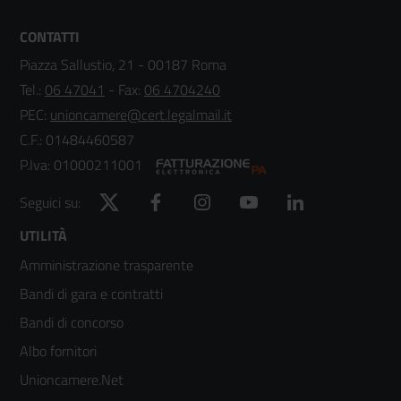
CONTATTI
Piazza Sallustio, 21 - 00187 Roma
Tel.:
06 47041
- Fax:
06 4704240
PEC:
unioncamere@cert.legalmail.it
C.F.: 01484460587
P.Iva: 01000211001
Twitter
Facebook
Instagram
YouTube
LinkedIn
Seguici su:
Footer
UTILITÀ
Amministrazione trasparente
menù
Bandi di gara e contratti
colonna
Bandi di concorso
2
Albo fornitori
Unioncamere.Net