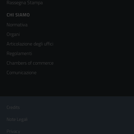
Rassegna Stampa
Footer
CHI SIAMO
Normativa
menù
Organi
colonna
Articolazione degli uffici
3
Regolamenti
Chambers of commerce
Comunicazione
Sezione Link Utili
Footer
Credits
Menù
Note Legali
orizzontale
Privacy