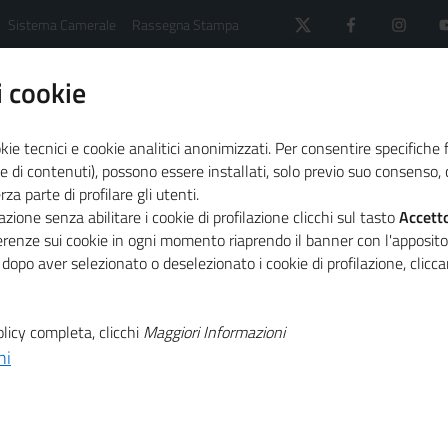
Sistema Camerale
Rassegna Stampa
 cookie
kie tecnici e cookie analitici anonimizzati. Per consentire specifiche 
e di contenuti), possono essere installati, solo previo suo consenso, c
a parte di profilare gli utenti.
 il sistema camerale
Comunicati Stampa
zione senza abilitare i cookie di profilazione clicchi sul tasto
Accett
ano al Natale ma scelgono prodotti a basso costo
ferenze sui cookie in ogni momento riaprendo il banner con l'apposit
 dopo aver selezionato o deselezionato i cookie di profilazione, clic
T
 gli italiani non
licy completa, clicchi
Maggiori Informazioni
ni
T
ale ma scelgono