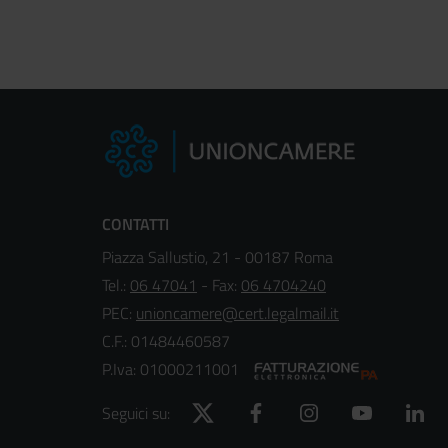
CONTATTI
Piazza Sallustio, 21 - 00187 Roma
Tel.:
06 47041
- Fax:
06 4704240
PEC:
unioncamere@cert.legalmail.it
C.F.: 01484460587
P.Iva: 01000211001
Twitter
Facebook
Instagram
YouTube
Lin
Seguici su: