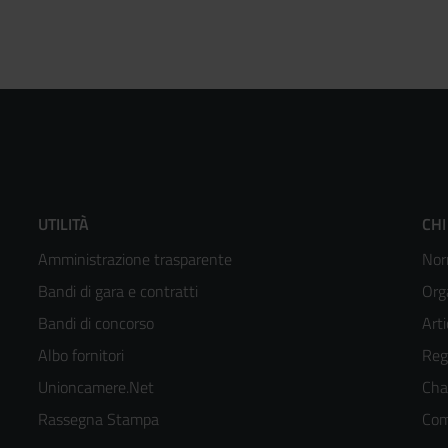
Footer
F
UTILITÀ
CHI
Amministrazione trasparente
Nor
menù
m
Bandi di gara e contratti
Org
colonna
c
Bandi di concorso
Arti
Albo fornitori
Reg
2
3
Unioncamere.Net
Cha
kedIn
Rassegna Stampa
Com