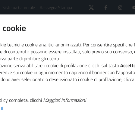
Sistema Camerale
Rassegna Stampa
 cookie
kie tecnici e cookie analitici anonimizzati. Per consentire specifiche 
e di contenuti), possono essere installati, solo previo suo consenso, c
a parte di profilare gli utenti.
 sistema camerale
News dal sistema camerale - Archi
zione senza abilitare i cookie di profilazione clicchi sul tasto
Accett
gio 2024
ferenze sui cookie in ogni momento riaprendo il banner con l'apposit
 studenti candidati al tirocinio extracurriculare
 dopo aver selezionato o deselezionato i cookie di profilazione, clic
licy completa, clicchi
Maggiori Informazioni
T
, le imprese
ni
T
enti candidati al