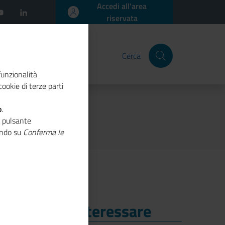
Accedi all'area
riservata
Cerca
funzionalità
ookie di terze parti
vio 2024
o
.
o pulsante
cando su
Conferma le
i Potrebbe Interessare
i Potrebbe Interessare