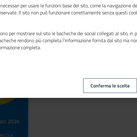
necessari per usare le funzioni base del sito, come la navigazione de
iculare
 riservate. Il sito non può funzionare correttamente senza questi cook
no per mostrare sul sito le bacheche dei social collegati al sito, in 
bacheche rendono più completa l'informazione fornita dal sito ma no
formazione completa.
Conferma le scelte