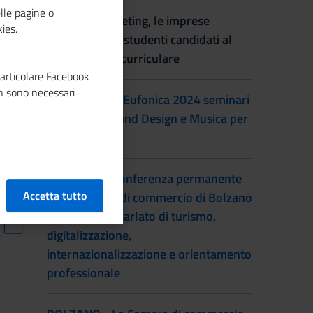
lle pagine o
BARI - Job Meeting, le imprese
ies.
incontrano gli studenti candidati al
tirocinio extracurriculare
particolare Facebook
n sono necessari
BOLOGNA - A Eufonica 2024 seminari
gratuiti su Sound Design e Musica per
il Cinema
BOLZANO - Conferenza permanente
Accetta tutto
delle Camere di commercio di Bolzano
e Trento, si è parlato di turismo,
digitalizzazione,
internazionalizzazione e orientamento
professionale