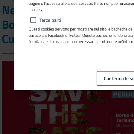
pagine o l'accesso alle aree riservate. Il sito non può funzio
Network, parte oggi la XII
cookies.
Borsa del Turismo
Terze parti
Questi cookies servono per mostrare sul sito le bacheche dei so
Culturale
particolare Facebook e Twitter. Queste bacheche rendono più
fornita dal sito ma non sono necessari per ottenere un'infor
Conferma le sc