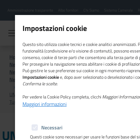
Menu
Salta
Amministrazione trasparente
Albo fornitori
Chi Siamo
Sistema Camerale
R
al
hamburgher
contenuto
i
principale
Impostazioni cookie
Questo sito utilizza cookie tecnici e cookie analitici anonimizzati.
funzionalità (condivisione e/o visione di contenuti), possono essere
Home
Sistema Camerale
consenso, cookie di terze parti che consentono alla terza parte di pr
News dal sistema camerale
Per proseguire la navigazione senza abilitare i cookie di profilazion
Può gestire le sue preferenze sui cookie in ogni momento riaprend
News dal sistema camerale - Archivio 2024
Impostazioni cookie
e, dopo aver selezionato o deselezionato i coo
News dal sistema camerale - Archivio ottobre 2024
Conferma le scelte
.
UMBRIA - Mirabilia Network, parte oggi la XII Borsa del
Per vedere la Cookie Policy completa, clicchi
Maggiori Informazio
Turismo Culturale
Maggiori informazioni
Necessari
UMBRIA - Mirabilia
Questi cookie sono necessari per usare le funzioni base del si