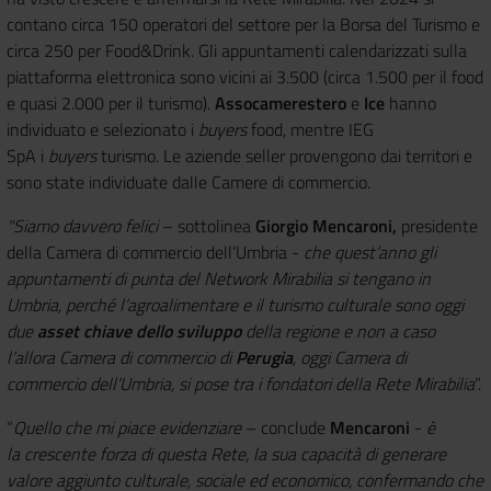
contano circa 150 operatori del settore per la Borsa del Turismo e
circa 250 per Food&Drink. Gli appuntamenti calendarizzati sulla
piattaforma elettronica sono vicini ai 3.500 (circa 1.500 per il food
e quasi 2.000 per il turismo).
Assocamerestero
e
Ice
hanno
individuato e selezionato i
buyers
food, mentre IEG
SpA i
buyers
turismo. Le aziende seller provengono dai territori e
sono state individuate dalle Camere di commercio.
"Siamo davvero felici
– sottolinea
Giorgio Mencaroni,
presidente
della Camera di commercio dell’Umbria -
che quest’anno gli
appuntamenti di punta del Network Mirabilia si tengano in
Umbria, perché l’agroalimentare e il turismo culturale sono oggi
due
asset chiave dello sviluppo
della regione e non a caso
l’allora Camera di commercio di
Perugia
, oggi Camera di
commercio dell’Umbria, si pose tra i fondatori della Rete Mirabilia
”.
“
Quello che mi piace evidenziare
– conclude
Mencaroni
-
è
la crescente forza di questa Rete, la sua capacità di generare
valore aggiunto culturale, sociale ed economico, confermando che