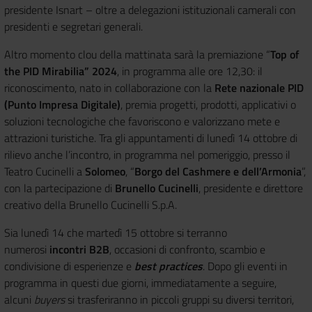
presidente Isnart – oltre a delegazioni istituzionali camerali con
presidenti e segretari generali.
Altro momento clou della mattinata sarà la premiazione “
Top of
the PID Mirabilia” 2024
, in programma alle ore 12,30: il
riconoscimento, nato in collaborazione con la
Rete nazionale PID
(Punto Impresa Digitale)
, premia progetti, prodotti, applicativi o
soluzioni tecnologiche che favoriscono e valorizzano mete e
attrazioni turistiche. Tra gli appuntamenti di lunedì 14 ottobre di
rilievo anche l’incontro, in programma nel pomeriggio, presso il
Teatro Cucinelli a
Solomeo
, “
Borgo del Cashmere e dell’Armonia
”,
con la partecipazione di
Brunello Cucinelli
, presidente e direttore
creativo della Brunello Cucinelli S.p.A.
Sia lunedì 14 che martedì 15 ottobre si terranno
numerosi
incontri B2B
, occasioni di confronto, scambio e
condivisione di esperienze e
best practices
. Dopo gli eventi in
programma in questi due giorni, immediatamente a seguire,
alcuni
buyers
si trasferiranno in piccoli gruppi su diversi territori,