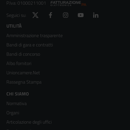
P.Iva: 01000211001
Twitter
Facebook
Instagram
YouTube
LinkedIn
Seguici su:
Footer
UTILITÀ
Amministrazione trasparente
menù
Bandi di gara e contratti
colonna
Bandi di concorso
2
Albo fornitori
Unioncamere.Net
Rassegna Stampa
Footer
CHI SIAMO
Normativa
menù
Organi
colonna
Articolazione degli uffici