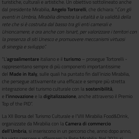
turistiche, culturali e artistiche. Un obiettivo sottolineato anche
dal presidente Mirabilia,
Angelo Tortorelli
, che dichiara: “
Con gli
eventi in Umbria, Mirabilia dimostra la vitalità e la validità della
rete che si è costruita dal basso tra gli enti camerali e
Unioncamere, e ora anche con Isnart, per valorizzare i territori con
la presenza di siti Unesco e promuovere meccanismi virtuosi
di sinergia e sviluppo”.
“L’
agroalimentare
italiano e il
turismo
– prosegue Tortorelli -
rappresentano sempre di più componenti importantissime
del
Made in Italy
, sulle quali ha puntato fin dall’inizio Mirabilia,
che persegue attivamente una efficace e sempre più stretta
integrazione del turismo culturale con la
sostenibilità
,
e
l’innovazione
e la
digitalizzazione
, anche attraverso il Premio
Top of the PID”.
La XII Borsa del Turismo Culturale e l’VIII Mirabilia Food&Drink,
organizzate da Mirabilia con la
Camera di commercio
dell’Umbria
, si inseriscono in un percorso che, anno dopo anno,
ha visto crescere e affermarsi la Rete Mirabilia. Nel 2024 si