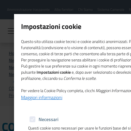
Menu
Salta
Amministrazione trasparente
Albo fornitori
Chi Siamo
Sistema Camerale
R
al
hamburgher
contenuto
i
principale
Impostazioni cookie
Questo sito utilizza cookie tecnici e cookie analitici anonimizzati.
funzionalità (condivisione e/o visione di contenuti), possono essere
Home
Sistema Camerale
consenso, cookie di terze parti che consentono alla terza parte di pr
News dal sistema camerale
Per proseguire la navigazione senza abilitare i cookie di profilazion
Può gestire le sue preferenze sui cookie in ogni momento riaprend
News dal sistema camerale - Archivio 2024
pulsante
Impostazioni cookie
e, dopo aver selezionato o deselezio
News dal sistema camerale - Archivio maggio 2024
profilazione, cliccando su
Conferma le scelte
.
COMO-LECCO - Alla XV Giornata dell'innovazione il
Per vedere la Cookie Policy completa, clicchi
Maggiori Informazio
Premio Innovazione Ideaimpresa 2024
Maggiori informazioni
Necessari
COMO-LECCO - Alla XV
Questi cookie sono necessari per usare le funzioni base del si