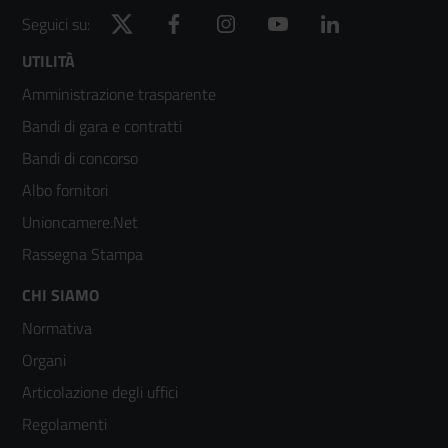
Twitter
Facebook
Instagram
YouTube
LinkedIn
Seguici su:
Footer
UTILITÀ
Amministrazione trasparente
menù
Bandi di gara e contratti
colonna
Bandi di concorso
2
Albo fornitori
Unioncamere.Net
Rassegna Stampa
Footer
CHI SIAMO
Normativa
menù
Organi
colonna
Articolazione degli uffici
3
Regolamenti