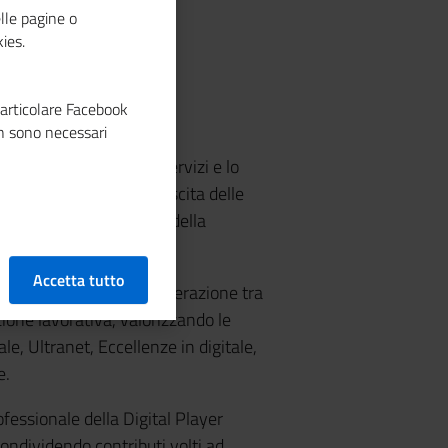
lle pagine o
ies.
particolare Facebook
n sono necessari
so l’offerta di nuovi servizi e lo
sonale camerale
. L
a crescita delle
se per il futuro sviluppo della
Accetta tutto
incontro virtuale e di interazione tra
zione lavorativa, valorizzando le
le, Ultranet, Eccellenze in digitale,
e.
essionale della Digital Player
ndividendo contributi volti ad