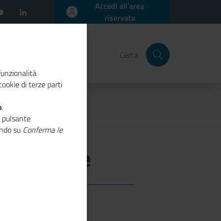
Accedi all'area
riservata
Cerca
funzionalità
ookie di terze parti
o
.
o pulsante
cando su
Conferma le
a camerale