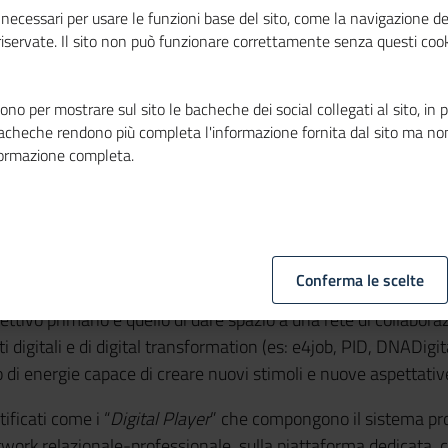
necessari per usare le funzioni base del sito, come la navigazione de
 riservate. Il sito non può funzionare correttamente senza questi cook
no per mostrare sul sito le bacheche dei social collegati al sito, in 
bacheche rendono più completa l'informazione fornita dal sito ma no
formazione completa.
one del sistema camerale e delle imprese nei territori, attraver
sto il
sentiment
della
Community dei Digital Player del per
cificità dei ruoli all’interno del proprio ente, costituirà la ba
Conferma le scelte
nata nel 2020, consolidata nel corso degli anni, è il luogo di 
ettivo primario è quello di dare spazio a una rete di collabora
digitali e di digital transformation (es: e4job, PID, DNADigita
o di energie capace di creare nuovi stimoli e nuove aspettativ
tificati come i “
Digital Player
” che compongono il sistema prof
rk relazionale-professionale, sulla piattaforma dedicata, co