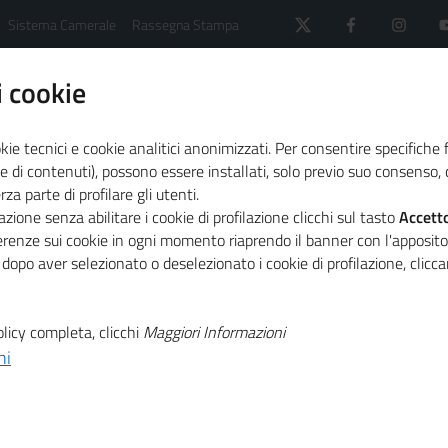
Sistema Camerale
Rassegna Stampa
 cookie
kie tecnici e cookie analitici anonimizzati. Per consentire specifiche 
e di contenuti), possono essere installati, solo previo suo consenso, c
a parte di profilare gli utenti.
Community dei Digital Player del sistema camerale
zione senza abilitare i cookie di profilazione clicchi sul tasto
Accett
ferenze sui cookie in ogni momento riaprendo il banner con l'apposit
 dopo aver selezionato o deselezionato i cookie di profilazione, clic
ital Player del sistem
licy completa, clicchi
Maggiori Informazioni
ni