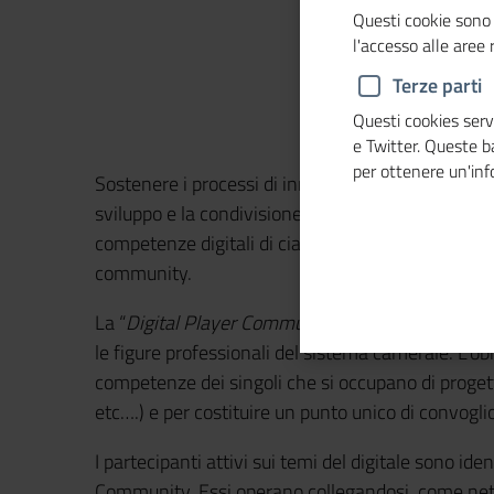
Questi cookie sono 
l'accesso alle aree
Terze parti
Questi cookies servo
e Twitter. Queste 
per ottenere un'in
Sostenere i processi di innovazione e digitalizzazi
sviluppo e la condivisione delle competenze. Que
competenze digitali di ciascun partecipante e la spe
community.
La “
Digital Player Community
” pensata nel 2019, 
le figure professionali del sistema camerale. L’obi
competenze dei singoli che si occupano di progetti 
etc….) e per costituire un punto unico di convogli
I partecipanti attivi sui temi del digitale sono iden
Community. Essi operano collegandosi, come netwo