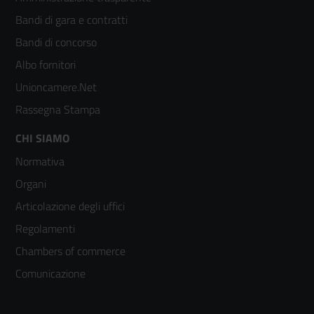
menù
Bandi di gara e contratti
colonna
Bandi di concorso
2
Albo fornitori
Unioncamere.Net
Rassegna Stampa
Footer
CHI SIAMO
Normativa
menù
Organi
colonna
Articolazione degli uffici
3
Regolamenti
Chambers of commerce
Comunicazione