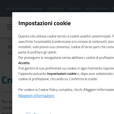
Menu
Salta
Amministrazione trasparente
Albo fornitori
Chi Siamo
Sistema Camerale
R
al
hamburgher
contenuto
i
principale
Impostazioni cookie
Questo sito utilizza cookie tecnici e cookie analitici anonimizzati.
specifiche funzionalità (condivisione e/o visione di contenuti), p
Home
PNRR, credito e incentivi alle imprese
installati, solo previo suo consenso, cookie di terze parti che cons
Credito
parte di profilare gli utenti.
Per proseguire la navigazione senza abilitare i cookie di profilazion
Accetto
.
Può gestire le sue preferenze sui cookie in ogni momento riaprend
l'apposito pulsante
Impostazioni cookie
e, dopo aver selezionato 
Credito
cookie di profilazione, cliccando su
Conferma le scelte
.
Per vedere la Cookie Policy completa, clicchi
Maggiori Informazio
Maggiori informazioni
Tra i compiti delle Camere di commercio rientra quello di favorire
l'accesso delle aziende al mercato del credito e contribuire al
miglioramento dei rapporti tra imprese e sistemi bancari locali. A