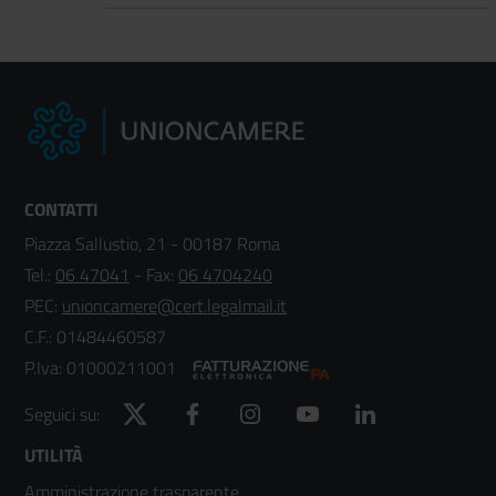
CONTATTI
Piazza Sallustio, 21 - 00187 Roma
Tel.:
06 47041
- Fax:
06 4704240
PEC:
unioncamere@cert.legalmail.it
C.F.: 01484460587
P.Iva: 01000211001
Twitter
Facebook
Instagram
YouTube
LinkedIn
Seguici su:
Footer
UTILITÀ
Amministrazione trasparente