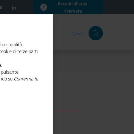
Accedi all'area
riservata
Cerca
funzionalità
ookie di terze parti
o
.
o pulsante
cando su
Conferma le