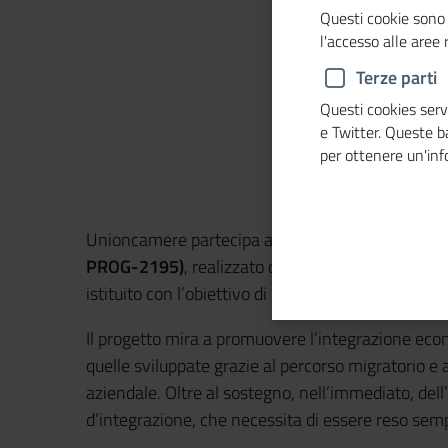
Questi cookie sono 
l'accesso alle aree
Terze parti
Questi cookies servo
e Twitter. Queste 
per ottenere un'in
Unioncamere partecipa al progetto
DIMICOME (Di
PROG-2195)
, realizzato dalla Fondazione ISMU 
istituito con l’obiettivo di promuovere una gestion
Il progetto mira a promuovere l’integrazione econ
quelle sviluppate grazie al percorso migratorio e
aziendale. Oltre al sostegno, nell’immediato, dell’
d’integrazione, che necessita di essere reso sempr