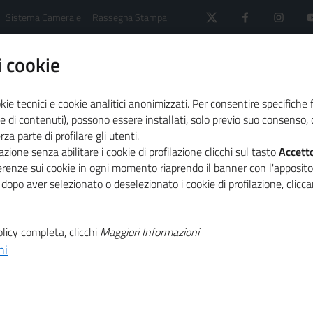
Sistema Camerale
Rassegna Stampa
 cookie
kie tecnici e cookie analitici anonimizzati. Per consentire specifiche 
e di contenuti), possono essere installati, solo previo suo consenso, c
a parte di profilare gli utenti.
mprese
DimiCome (progetto concluso)
zione senza abilitare i cookie di profilazione clicchi sul tasto
Accett
ferenze sui cookie in ogni momento riaprendo il banner con l'apposit
 dopo aver selezionato o deselezionato i cookie di profilazione, clic
o concluso)
licy completa, clicchi
Maggiori Informazioni
ni