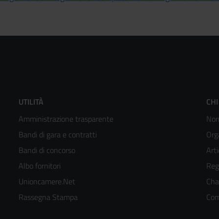
Footer
F
UTILITÀ
CHI
Amministrazione trasparente
Nor
menù
m
Bandi di gara e contratti
Org
colonna
c
Bandi di concorso
Arti
Albo fornitori
Reg
2
3
Unioncamere.Net
Cha
kedIn
Rassegna Stampa
Com