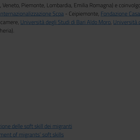
a, Veneto, Piemonte, Lombardia, Emilia Romagna) e coinvolgon
’Internazionalizzazione Scpa
- Ceipiemonte,
Fondazione Casa d
ncamere,
Università degli Studi di Bari Aldo Moro
,
Università 
eria).
ione delle soft skill dei migranti
ment of migrants’ soft skills