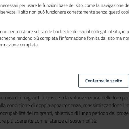
necessari per usare le funzioni base del sito, come la navigazione de
 riservate. Il sito non può funzionare correttamente senza questi cook
no per mostrare sul sito le bacheche dei social collegati al sito, in 
bacheche rendono più completa l'informazione fornita dal sito ma no
formazione completa.
versity Management e Integrazione: Competenze dei Migra
di Milano e finanziato dal FAMI (Fondo Asilo, Migrazione, Int
Conferma le scelte
e integrata dei flussi migratori e coordinato in Italia dal Minis
omica dei migranti attraverso la valorizzazione delle loro pec
 alla condizione di doppia appartenenza, massimizzandone l’im
occupabilità dei migranti, obiettivo di lungo periodo del proge
e più coerente con le istanze di sostenibilità.