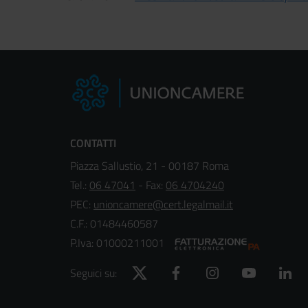
CONTATTI
Piazza Sallustio, 21 - 00187 Roma
Tel.:
06 47041
- Fax:
06 4704240
PEC:
unioncamere@cert.legalmail.it
C.F.: 01484460587
P.Iva: 01000211001
Twitter
Facebook
Instagram
YouTube
Lin
Seguici su: