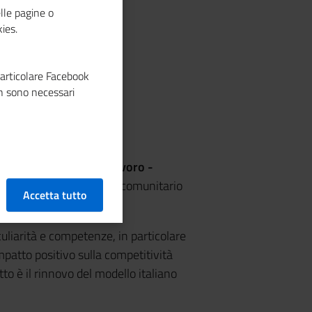
lle pagine o
ies.
particolare Facebook
n sono necessari
nti nel mercato del lavoro -
egrazione), lo strumento comunitario
Accetta tutto
tero dell’Interno.
uliarità e competenze, in particolare
patto positivo sulla competitività
tto è il rinnovo del modello italiano