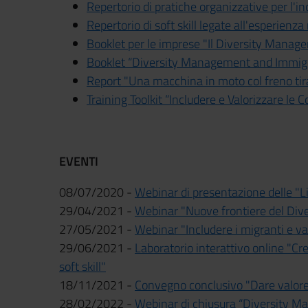
Repertorio di pratiche organizzative per l'inc
Repertorio di soft skill legate all'esperienza
Booklet per le imprese "Il Diversity Manag
Booklet “Diversity Management and Immi
Report "Una macchina in moto col freno tirat
Training Toolkit “Includere e Valorizzare l
EVENTI
08/07/2020 -
Webinar di presentazione delle "Lin
29/04/2021 -
Webinar "Nuove frontiere del Di
27/05/2021 -
Webinar "Includere i migranti e va
29/06/2021 -
Laboratorio interattivo online "Crea
soft skill"
18/11/2021 -
Convegno conclusivo "Dare valore
28/02/2022 -
Webinar di chiusura “Diversity M