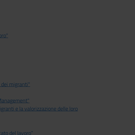
oro"
l dei migranti"
ty Management"
igranti e la valorizzazione delle loro
ato del lavoro”