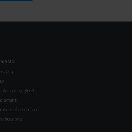
ooter
 SIAMO
mativa
enù
ani
olonna
colazione degli uffici
olamenti
mbers of commerce
unicazione