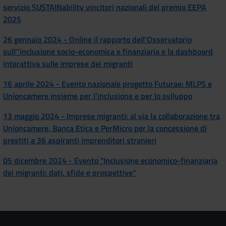
servizio SUSTAINability vincitori nazionali del premio EEPA
2025
26 gennaio 2024 -
Online il rapporto dell'Osservatorio
sull''inclusione socio-economica e finanziaria e la dashboard
interattiva sulle imprese dei migranti
16 aprile 2024 - Evento nazionale progetto Futurae:
MLPS e
Unioncamere insieme per l’inclusione e per lo sviluppo
13 maggio 2024 -
Imprese migranti: al via la collaborazione tra
Unioncamere, Banca Etica e PerMicro per la concessione di
prestiti a 36 aspiranti imprenditori stranieri
05 dicembre 2024 - Evento
"Inclusione economico-finanziaria
dei migranti: dati, sfide e prospettive"