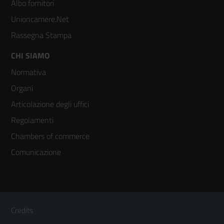
2
Albo fornitori
Unioncamere.Net
Rassegna Stampa
Footer
CHI SIAMO
Normativa
menù
Organi
colonna
Articolazione degli uffici
3
Regolamenti
Chambers of commerce
Comunicazione
Sezione Link Utili
Footer
Credits
Menù