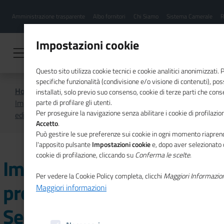
Menu
Salta
Amministrazione trasparente
Albo fornitori
Chi Siamo
Sistema Camerale
R
al
hamburgher
contenuto
i
principale
Impostazioni cookie
Questo sito utilizza cookie tecnici e cookie analitici anonimizzati.
specifiche funzionalità (condivisione e/o visione di contenuti), p
Home
Promozione e assistenza alle imprese
installati, solo previo suo consenso, cookie di terze parti che cons
Imprenditoria di migranti: progetto Futurae – Seconda
parte di profilare gli utenti.
Per proseguire la navigazione senza abilitare i cookie di profilazion
edizione
Accetto
.
Può gestire le sue preferenze sui cookie in ogni momento riaprend
l'apposito pulsante
Impostazioni cookie
e, dopo aver selezionato 
cookie di profilazione, cliccando su
Conferma le scelte
.
Imprenditoria di migranti:
Per vedere la Cookie Policy completa, clicchi
Maggiori Informazio
progetto Futurae –
Maggiori informazioni
Seconda edizione