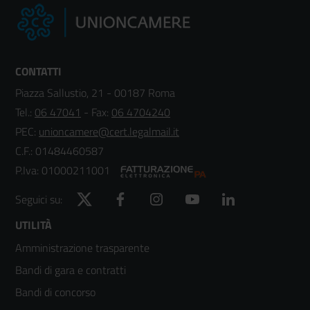
CONTATTI
Piazza Sallustio, 21 - 00187 Roma
Tel.:
06 47041
- Fax:
06 4704240
PEC:
unioncamere@cert.legalmail.it
C.F.: 01484460587
P.Iva: 01000211001
Twitter
Facebook
Instagram
YouTube
LinkedIn
Seguici su:
Footer
UTILITÀ
Amministrazione trasparente
menù
Bandi di gara e contratti
colonna
Bandi di concorso