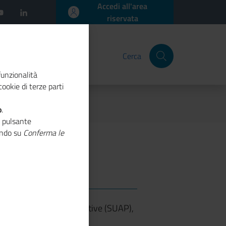
Accedi all'area
riservata
Cerca
funzionalità
ookie di terze parti
o
.
o pulsante
cando su
Conferma le
unico dell’attività produttive (SUAP),