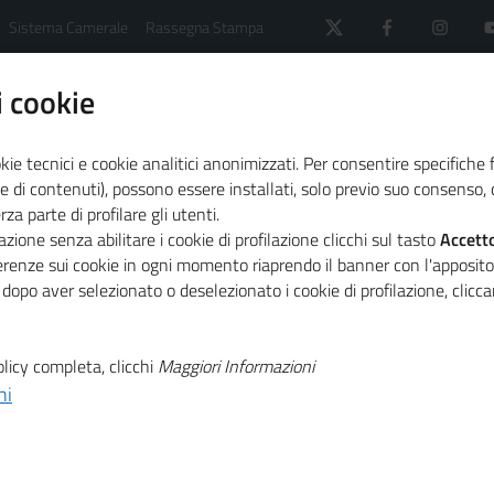
Sistema Camerale
Rassegna Stampa
 cookie
kie tecnici e cookie analitici anonimizzati. Per consentire specifiche 
e di contenuti), possono essere installati, solo previo suo consenso, c
a parte di profilare gli utenti.
one
Suap e fascicolo elettronico d'impresa
zione senza abilitare i cookie di profilazione clicchi sul tasto
Accett
ferenze sui cookie in ogni momento riaprendo il banner con l'apposit
 dopo aver selezionato o deselezionato i cookie di profilazione, clic
lettronico d'impresa
licy completa, clicchi
Maggiori Informazioni
ni
 supporta i Comuni italiani per la realizzazione dello Sportello 
a servizi
dell’Unione europea.