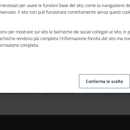
160 - con il quale viene adottato il Regolamento per la semplifi
necessari per usare le funzioni base del sito, come la navigazione de
 riservate. Il sito non può funzionare correttamente senza questi cook
l compito di realizzare il portale
impresainungiorno.gov.it
,
uni che non disponessero ancora della strumentazione inform
no per mostrare sul sito le bacheche dei social collegati al sito, in 
 di commercio debbano prestarsi a svolgere le funzioni di acc
bacheche rendono più completa l'informazione fornita dal sito ma no
formazione completa.
 l'attuazione del SUAP
Conferma le scelte
-attività produttive e operatività SUAP-SUE: a che punto si