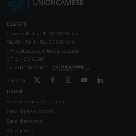
CONTATTI
Piazza Sallustio, 21 - 00187 Roma
Tel.:
06 47041
- Fax:
06 4704240
PEC:
unioncamere@cert.legalmail.it
C.F.: 01484460587
P.Iva: 01000211001
Twitter
Facebook
Instagram
YouTube
LinkedIn
Seguici su:
Footer
UTILITÀ
Amministrazione trasparente
menù
Bandi di gara e contratti
colonna
Bandi di concorso
2
Albo fornitori