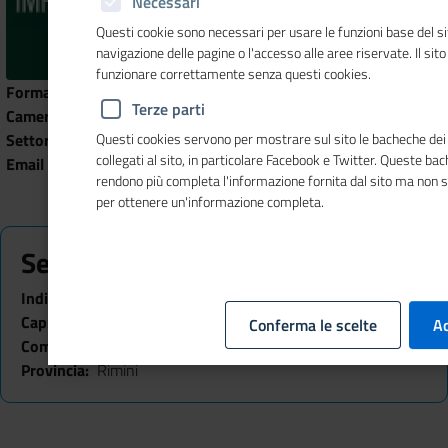
Necessari
Questi cookie sono necessari per usare le funzioni base del si
navigazione delle pagine o l'accesso alle aree riservate. Il sit
funzionare correttamente senza questi cookies.
Forma Giuridica
Impresa individuale
Terze parti
Camera di Commercio
CCIAA Romagna (FO-RN)
Settore
Agricoltura
Questi cookies servono per mostrare sul sito le bacheche dei 
collegati al sito, in particolare Facebook e Twitter. Queste ba
Email Impresa
bigucci.livio@pec.agritel.it
rendono più completa l'informazione fornita dal sito ma non 
per ottenere un'informazione completa.
Sede
Indirizzo
via Ca' Tintori n. 14
Cap
47853
Conferma le scelte
Ac
Comune
Coriano
Provincia
Rimini