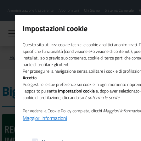
Menu
Salta
Amministrazione trasparente
Albo fornitori
Chi Siamo
Sistema Camerale
R
al
hamburgher
contenuto
i
principale
Impostazioni cookie
Questo sito utilizza cookie tecnici e cookie analitici anonimizzati.
specifiche funzionalità (condivisione e/o visione di contenuti), p
Home
Imprese Storiche - Ricerca
Bigucci Livio
installati, solo previo suo consenso, cookie di terze parti che cons
parte di profilare gli utenti.
Per proseguire la navigazione senza abilitare i cookie di profilazion
Accetto
.
Può gestire le sue preferenze sui cookie in ogni momento riaprend
Bigucci Livio
l'apposito pulsante
Impostazioni cookie
e, dopo aver selezionato 
cookie di profilazione, cliccando su
Conferma le scelte
.
Per vedere la Cookie Policy completa, clicchi
Maggiori Informazio
Maggiori informazioni