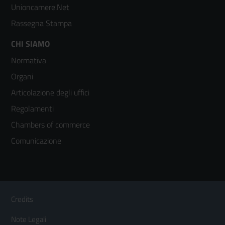
Unioncamere.Net
Rassegna Stampa
Footer
CHI SIAMO
Normativa
menù
Organi
colonna
Articolazione degli uffici
3
Regolamenti
Chambers of commerce
Comunicazione
Sezione Link Utili
Footer
Credits
Menù
Note Legali