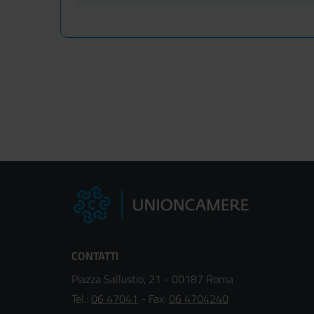
CONTATTI
Piazza Sallustio, 21 - 00187 Roma
Tel.:
06 47041
- Fax:
06 4704240