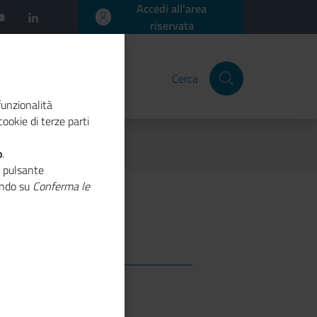
Accedi all'area
riservata
Cerca
funzionalità
ookie di terze parti
o
.
o pulsante
cando su
Conferma le