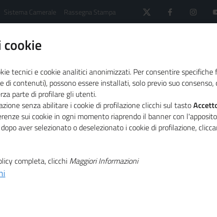
Sistema Camerale
Rassegna Stampa
 cookie
kie tecnici e cookie analitici anonimizzati. Per consentire specifiche 
e di contenuti), possono essere installati, solo previo suo consenso, c
a parte di profilare gli utenti.
Colussi Spa
zione senza abilitare i cookie di profilazione clicchi sul tasto
Accett
ferenze sui cookie in ogni momento riaprendo il banner con l'apposit
 dopo aver selezionato o deselezionato i cookie di profilazione, clic
licy completa, clicchi
Maggiori Informazioni
ni
idica
Soc. per azioni
 Commercio
CCIAA Milano-Monza-Brianza-Lodi