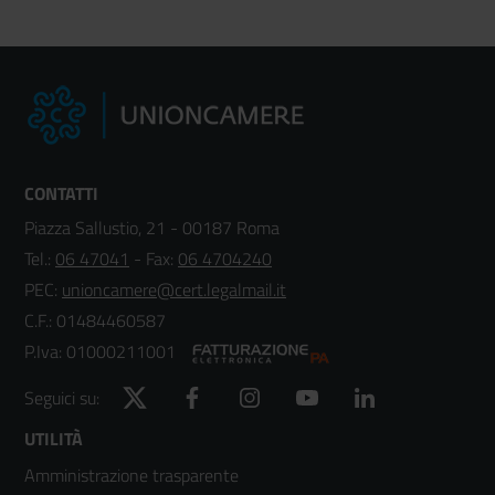
CONTATTI
Piazza Sallustio, 21 - 00187 Roma
Tel.:
06 47041
- Fax:
06 4704240
PEC:
unioncamere@cert.legalmail.it
C.F.: 01484460587
P.Iva: 01000211001
Twitter
Facebook
Instagram
YouTube
LinkedIn
Seguici su:
Footer
UTILITÀ
Amministrazione trasparente
menù