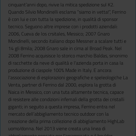
cinquant’anni dopo, rivive la mitica spedizione sul K2.
Quando Silvio Mondinelli esclama “siamo in vetta!”, Ferrino
è con lui e con tutta la spedizione, in qualità di sponsor
tecnico. Seguono altre imprese con i prodotti aziendali:
2006, Cueva de los crsitales, Messico; 2007 Gnaro
Mondinelli, secondo italiano dopo Messner a scalare tutti e
14 gli 8mila; 2008 Gnaro sale in cima al Broad Peak. Nel
2008 Ferrino acquisisce lo storico marchio Baldas, sinonimo
di racchette da neve di qualità e l'azienda porta in casa la
produzione di ciaspole 100% Made in Italy. E ancora:
l'associazione di esplorazioni geografiche e speleologiche La
Venta, partner di Ferrino dal 2000, esplora la grotta di
Naica in Messico, con una tuta altamente tecnica, capace
di resistere alle condizioni infernali della grotta dei cristalli
giganti; in seguito a questa impresa, Ferrino entra nel
mercato dell’abbigliamento tecnico outdoor con la
creazione della prima collezione di abbigliamento HighLab
uomo/donna. Nel 2013 viene creata una linea di
abbigliamento pensata per l'arrampicata e il boulder,