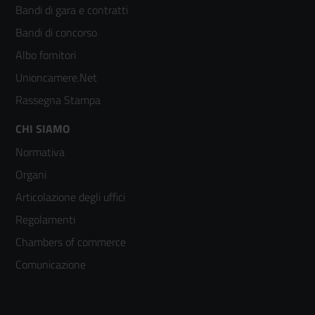
Bandi di gara e contratti
colonna
Bandi di concorso
2
Albo fornitori
Unioncamere.Net
Rassegna Stampa
Footer
CHI SIAMO
Normativa
menù
Organi
colonna
Articolazione degli uffici
3
Regolamenti
Chambers of commerce
Comunicazione