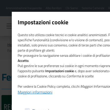
Menu
Salta
Amministrazione trasparente
Albo fornitori
Chi Siamo
Sistema Camerale
R
al
hamburgher
contenuto
i
principale
Impostazioni cookie
Questo sito utilizza cookie tecnici e cookie analitici anonimizzati.
specifiche funzionalità (condivisione e/o visione di contenuti), p
Home
Imprese Storiche - Ricerca
installati, solo previo suo consenso, cookie di terze parti che cons
Ferrino e C. Spa
parte di profilare gli utenti.
Per proseguire la navigazione senza abilitare i cookie di profilazion
Accetto
.
Può gestire le sue preferenze sui cookie in ogni momento riaprend
l'apposito pulsante
Impostazioni cookie
e, dopo aver selezionato 
Ferrino e C. Spa
cookie di profilazione, cliccando su
Conferma le scelte
.
Per vedere la Cookie Policy completa, clicchi
Maggiori Informazio
Maggiori informazioni