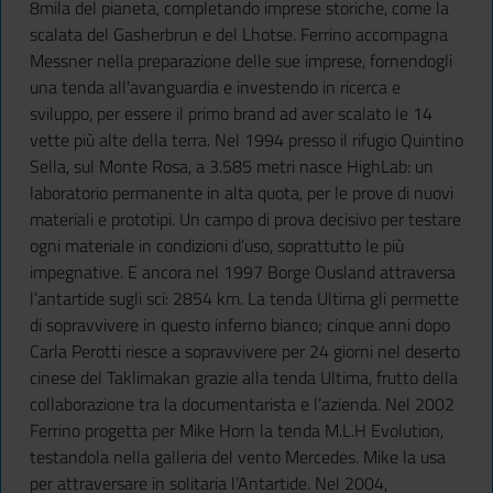
8mila del pianeta, completando imprese storiche, come la
scalata del Gasherbrun e del Lhotse. Ferrino accompagna
Messner nella preparazione delle sue imprese, fornendogli
una tenda all'avanguardia e investendo in ricerca e
sviluppo, per essere il primo brand ad aver scalato le 14
vette più alte della terra. Nel 1994 presso il rifugio Quintino
Sella, sul Monte Rosa, a 3.585 metri nasce HighLab: un
laboratorio permanente in alta quota, per le prove di nuovi
materiali e prototipi. Un campo di prova decisivo per testare
ogni materiale in condizioni d’uso, soprattutto le più
impegnative. E ancora nel 1997 Borge Ousland attraversa
l’antartide sugli sci: 2854 km. La tenda Ultima gli permette
di sopravvivere in questo inferno bianco; cinque anni dopo
Carla Perotti riesce a sopravvivere per 24 giorni nel deserto
cinese del Taklimakan grazie alla tenda Ultima, frutto della
collaborazione tra la documentarista e l’azienda. Nel 2002
Ferrino progetta per Mike Horn la tenda M.L.H Evolution,
testandola nella galleria del vento Mercedes. Mike la usa
per attraversare in solitaria l’Antartide. Nel 2004,