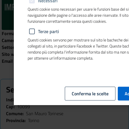
Necessari
Questi cookie sono necessari per usare le funzioni base del si
navigazione delle pagine o l'accesso alle aree riservate. Il sit
funzionare correttamente senza questi cookies.
Terze parti
Forma Giuridica
Soc. per azioni
Camera di Commercio
CCIAA Torino
Questi cookies servono per mostrare sul sito le bacheche dei 
collegati al sito, in particolare Facebook e Twitter. Queste ba
Settore
Industria
rendono più completa l'informazione fornita dal sito ma non 
Sito web
http://www.ferrino.it
per ottenere un'informazione completa.
Email Impresa
ferrino@pec.it
Sede
Conferma le scelte
Ac
Indirizzo
corso Lombardia n. 71
Cap
10099
Comune
San Mauro Torinese
Provincia
Torino