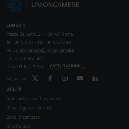
CONTATTI
Piazza Sallustio, 21 - 00187 Roma
Tel.:
06 47041
- Fax:
06 4704240
PEC:
unioncamere@cert.legalmail.it
C.F.: 01484460587
P.Iva: 01000211001
Twitter
Facebook
Instagram
YouTube
LinkedIn
Seguici su:
Footer
UTILITÀ
Amministrazione trasparente
menù
Bandi di gara e contratti
colonna
Bandi di concorso
2
Albo fornitori