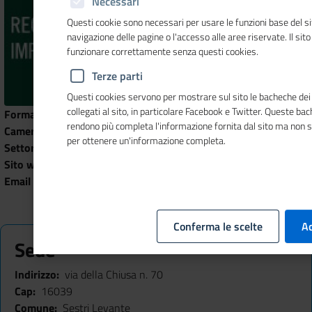
Necessari
Questi cookie sono necessari per usare le funzioni base del si
navigazione delle pagine o l'accesso alle aree riservate. Il sit
funzionare correttamente senza questi cookies.
Terze parti
Questi cookies servono per mostrare sul sito le bacheche dei 
collegati al sito, in particolare Facebook e Twitter. Queste ba
Forma Giuridica
S.n.c.
rendono più completa l'informazione fornita dal sito ma non 
Camera di Commercio
CCIAA Genova
per ottenere un'informazione completa.
Settore
Artigianato
Sito web
https://frantoio-bo.it
Email Impresa
info@frantoio-bo.it
Conferma le scelte
Ac
Sede
Indirizzo
via della Chiusa n. 70
Cap
16039
Comune
Sestri Levante