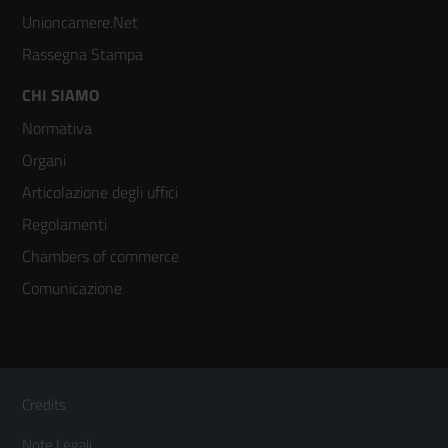
Unioncamere.Net
Rassegna Stampa
Footer
CHI SIAMO
Normativa
menù
Organi
colonna
Articolazione degli uffici
3
Regolamenti
Chambers of commerce
Comunicazione
Sezione Link Utili
Footer
Credits
Menù
Note Legali