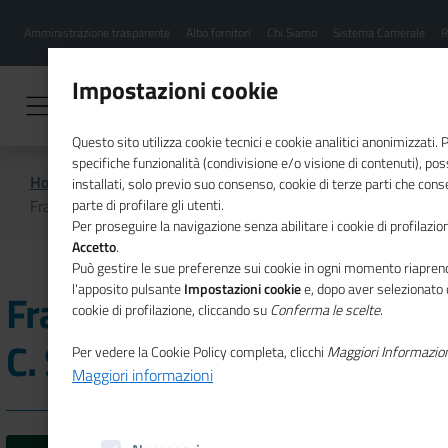
Menu
Salta
Amministrazione trasparente
Albo fornitori
Chi Siamo
Sistema Camerale
R
al
hamburgher
contenuto
i
principale
Impostazioni cookie
Questo sito utilizza cookie tecnici e cookie analitici anonimizzati.
specifiche funzionalità (condivisione e/o visione di contenuti), p
Home
Imprese Storiche - Ricerca
installati, solo previo suo consenso, cookie di terze parti che cons
Frantoio Bo di Carlo Bo & C. Snc
parte di profilare gli utenti.
Per proseguire la navigazione senza abilitare i cookie di profilazion
Accetto
.
Può gestire le sue preferenze sui cookie in ogni momento riaprend
l'apposito pulsante
Impostazioni cookie
e, dopo aver selezionato 
Frantoio Bo di Carlo Bo &
cookie di profilazione, cliccando su
Conferma le scelte
.
C. Snc
Per vedere la Cookie Policy completa, clicchi
Maggiori Informazio
Maggiori informazioni