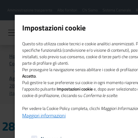
Menu
Salta
Amministrazione trasparente
Albo fornitori
Chi Siamo
Sistema Camerale
R
al
hamburgher
contenuto
i
principale
Impostazioni cookie
Questo sito utilizza cookie tecnici e cookie analitici anonimizzati.
specifiche funzionalità (condivisione e/o visione di contenuti), p
Home
installati, solo previo suo consenso, cookie di terze parti che cons
Comunicazione istituzionale per il sistema camerale
parte di profilare gli utenti.
Per proseguire la navigazione senza abilitare i cookie di profilazion
Accetto
.
Agenda
Può gestire le sue preferenze sui cookie in ogni momento riaprend
28ma Convention mondiale delle Camere di commercio
l'apposito pulsante
Impostazioni cookie
e, dopo aver selezionato 
italiane all'estero
cookie di profilazione, cliccando su
Conferma le scelte
.
Per vedere la Cookie Policy completa, clicchi
Maggiori Informazio
Maggiori informazioni
28ma Convention