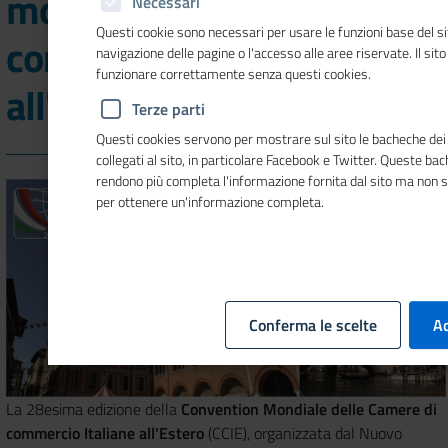
mondiale delle Camere di
Necessari
Questi cookie sono necessari per usare le funzioni base del si
commercio italiane
navigazione delle pagine o l'accesso alle aree riservate. Il sit
funzionare correttamente senza questi cookies.
all'estero
Terze parti
Questi cookies servono per mostrare sul sito le bacheche dei 
collegati al sito, in particolare Facebook e Twitter. Queste ba
rendono più completa l'informazione fornita dal sito ma non 
per ottenere un'informazione completa.
Conferma le scelte
Ac
La 28esima edizione della
Convention Mondiale delle Camere di
commercio Italiane all'Estero
(CCIE), organizzata dal Nuovo