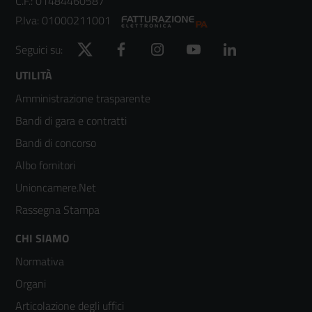
C.F.: 01484460587
P.Iva: 01000211001
Twitter
Facebook
Instagram
YouTube
LinkedIn
Seguici su:
Footer
UTILITÀ
Amministrazione trasparente
menù
Bandi di gara e contratti
colonna
Bandi di concorso
2
Albo fornitori
Unioncamere.Net
Rassegna Stampa
Footer
CHI SIAMO
Normativa
menù
Organi
colonna
Articolazione degli uffici