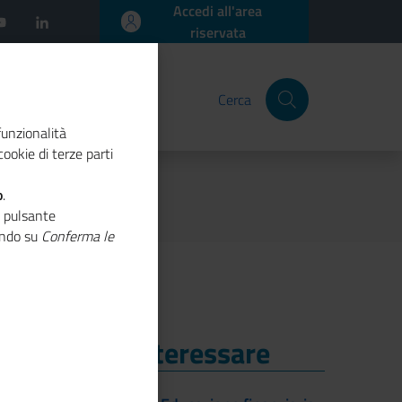
Accedi all'area
riservata
Cerca
funzionalità
ookie di terze parti
o
.
o pulsante
cando su
Conferma le
i Potrebbe Interessare
i Potrebbe Interessare