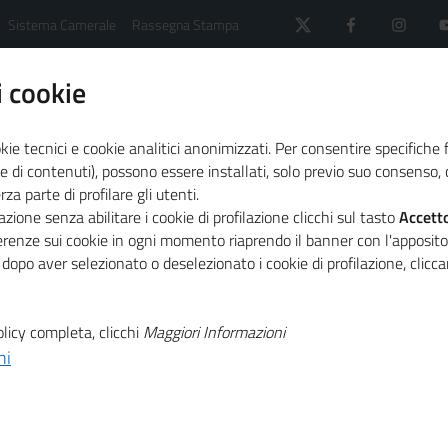
Sistema Camerale
Rassegna Stampa
 cookie
kie tecnici e cookie analitici anonimizzati. Per consentire specifiche 
e di contenuti), possono essere installati, solo previo suo consenso, c
a parte di profilare gli utenti.
 il sistema camerale
Agenda
zione senza abilitare i cookie di profilazione clicchi sul tasto
Accett
": nuovo webinar di Donne in attivo
ferenze sui cookie in ogni momento riaprendo il banner con l'apposit
 dopo aver selezionato o deselezionato i cookie di profilazione, clic
T
to conta saper
licy completa, clicchi
Maggiori Informazioni
ni
T
o webinar di