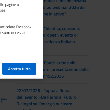
22/09/2026 - Educazione finanziaria
lle pagine o
al femminile: terzo webinar 2026 del
ies.
progetto "Donne in attivo"
particolare Facebook
28/07/2026 - “Identità, coesione,
n sono necessari
integrazione europea”: evento di
lancio della Presidenza Italiana
EUSAIR
22/07/2026 - Conciliazione vita
Accetta tutto
familiare e lavoro: presentazione della
prassi UNI/Pdr 192:2026
22/07/2026 - Tappa a Roma
dell'evento «Da Fermi al Futuro:
Dialoghi sull'energia nucleare