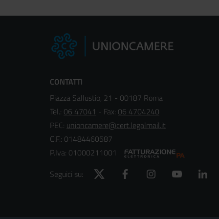
CONTATTI
Piazza Sallustio, 21 - 00187 Roma
Tel.:
06 47041
- Fax:
06 4704240
PEC:
unioncamere@cert.legalmail.it
C.F.: 01484460587
P.Iva: 01000211001
Twitter
Facebook
Instagram
YouTube
Lin
Seguici su: