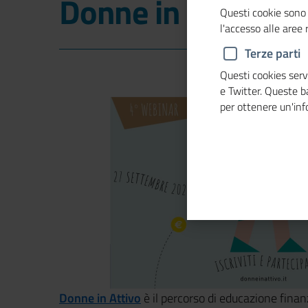
Donne in attivo
Questi cookie sono 
l'accesso alle aree
Terze parti
Questi cookies servo
e Twitter. Queste 
per ottenere un'in
Donne in Attivo
è il percorso di educazione finanz