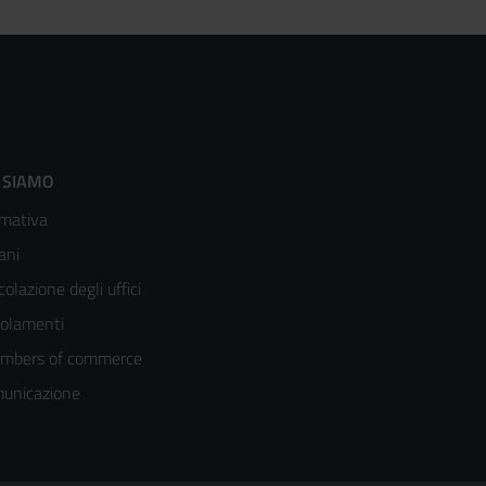
ooter
 SIAMO
mativa
enù
ani
olonna
colazione degli uffici
olamenti
mbers of commerce
unicazione