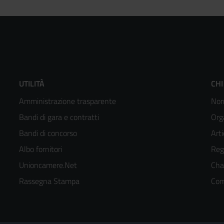
Footer
F
UTILITÀ
CHI
Amministrazione trasparente
Nor
menù
m
Bandi di gara e contratti
Org
colonna
c
Bandi di concorso
Arti
Albo fornitori
Reg
2
3
Unioncamere.Net
Cha
kedIn
Rassegna Stampa
Com