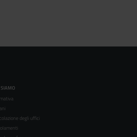
ooter
 SIAMO
mativa
enù
ani
olonna
colazione degli uffici
olamenti