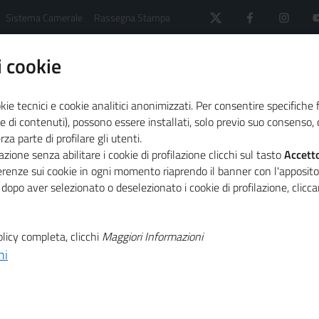
Sistema Camerale
Rassegna Stampa
 cookie
kie tecnici e cookie analitici anonimizzati. Per consentire specifiche 
e di contenuti), possono essere installati, solo previo suo consenso, c
a parte di profilare gli utenti.
 il sistema camerale
Agenda
zione senza abilitare i cookie di profilazione clicchi sul tasto
Accett
 la terza tappa nazionale
ferenze sui cookie in ogni momento riaprendo il banner con l'apposit
 dopo aver selezionato o deselezionato i cookie di profilazione, clic
T
n: il 26 giugno
licy completa, clicchi
Maggiori Informazioni
ni
T
a tappa nazionale