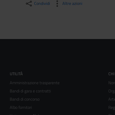
Condividi
Altre azioni
Footer
F
UTILITÀ
CHI
Amministrazione trasparente
Nor
menù
m
Bandi di gara e contratti
Org
colonna
c
Bandi di concorso
Arti
Albo fornitori
Reg
2
3