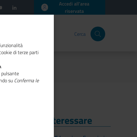
Accedi all'area
riservata
Cerca
funzionalità
ookie di terze parti
o
.
o pulsante
cando su
Conferma le
i Potrebbe Interessare
i Potrebbe Interessare