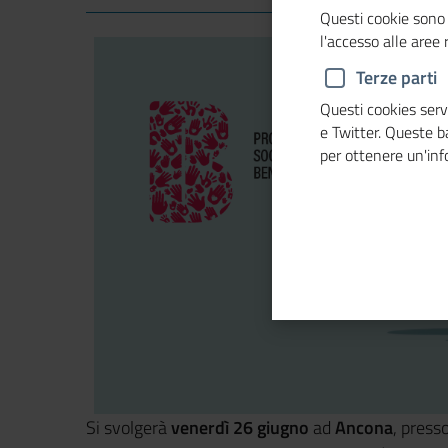
Questi cookie sono 
l'accesso alle aree
Terze parti
Questi cookies servo
e Twitter. Queste 
per ottenere un'in
Si svolgerà
venerdì 26 giugno
ad
Ancona
, press