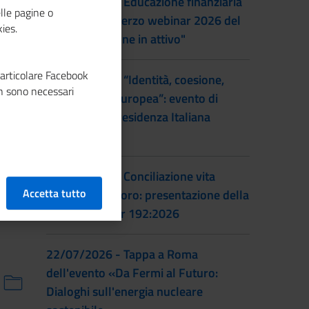
22/09/2026 - Educazione finanziaria
lle pagine o
al femminile: terzo webinar 2026 del
ies.
progetto "Donne in attivo"
particolare Facebook
28/07/2026 - “Identità, coesione,
n sono necessari
integrazione europea”: evento di
lancio della Presidenza Italiana
EUSAIR
22/07/2026 - Conciliazione vita
Accetta tutto
familiare e lavoro: presentazione della
prassi UNI/Pdr 192:2026
22/07/2026 - Tappa a Roma
dell'evento «Da Fermi al Futuro:
Dialoghi sull'energia nucleare