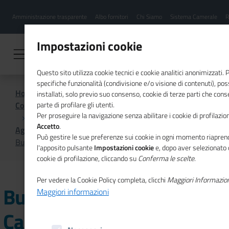
Menu
Salta
Amministrazione trasparente
Albo fornitori
Chi Siamo
Sistema Camerale
R
al
hamburgher
contenuto
i
principale
Impostazioni cookie
Questo sito utilizza cookie tecnici e cookie analitici anonimizzati.
specifiche funzionalità (condivisione e/o visione di contenuti), p
Home
installati, solo previo suo consenso, cookie di terze parti che cons
Comunicazione istituzionale per il sistema camerale
parte di profilare gli utenti.
Per proseguire la navigazione senza abilitare i cookie di profilazion
Accetto
.
Agenda
Può gestire le sue preferenze sui cookie in ogni momento riaprend
Business Forum Italia Canada sull'intelligenza artificiale
l'apposito pulsante
Impostazioni cookie
e, dopo aver selezionato 
cookie di profilazione, cliccando su
Conferma le scelte
.
Per vedere la Cookie Policy completa, clicchi
Maggiori Informazio
Business Forum Italia
Maggiori informazioni
Canada sull'intelligenza