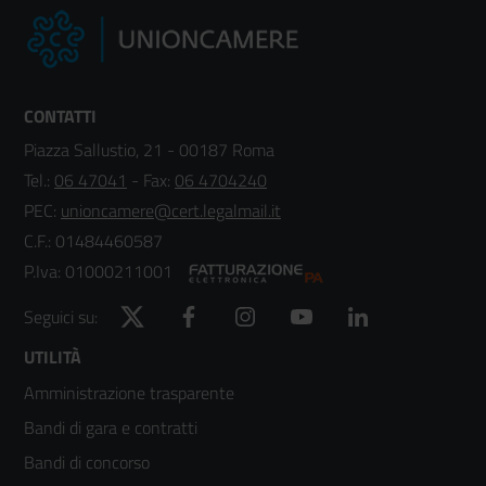
CONTATTI
Piazza Sallustio, 21 - 00187 Roma
Tel.:
06 47041
- Fax:
06 4704240
PEC:
unioncamere@cert.legalmail.it
C.F.: 01484460587
P.Iva: 01000211001
Twitter
Facebook
Instagram
YouTube
LinkedIn
Seguici su:
Footer
UTILITÀ
Amministrazione trasparente
menù
Bandi di gara e contratti
colonna
Bandi di concorso