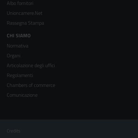
2
Albo fornitori
Unioncamere.Net
Rassegna Stampa
Footer
CHI SIAMO
Normativa
menù
Organi
colonna
Articolazione degli uffici
3
Regolamenti
Chambers of commerce
Comunicazione
Sezione Link Utili
Footer
Credits
Menù