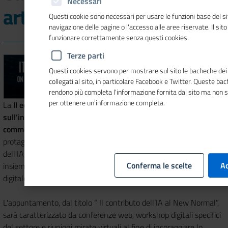
Necessari
artificiale
Questi cookie sono necessari per usare le funzioni base del si
navigazione delle pagine o l'accesso alle aree riservate. Il sit
funzionare correttamente senza questi cookies.
Terze parti
Questi cookies servono per mostrare sul sito le bacheche dei 
collegati al sito, in particolare Facebook e Twitter. Queste ba
rendono più completa l'informazione fornita dal sito ma non 
per ottenere un'informazione completa.
La
II edizione del Business Forum Italia-Canada
sull’intelligenza artificiale
, organizzata dalla
Camera di
commercio italiana in Canada
in collaborazione con i principali
protagonisti del settore, riunisce stakeholder canadesi e italiani
dell'IA, università, centri di ricerca, pmi, startup e grandi aziende,
Conferma le scelte
Ac
insieme a relatori esperti e panelist in un evento in formato
digitale in programma dal 18 al 20 novembre.
L'appuntamento, dal titolo “ Il contributo dell’IA al New Normal”,
sarà caratterizzato da conferenze web, workshop digitali specifici
del settore e riunioni mirate virtuali al fine di incoraggiare lo