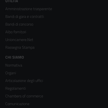
Footer
UTILITÀ
Amministrazione trasparente
menù
Bandi di gara e contratti
colonna
Bandi di concorso
2
Albo fornitori
Unioncamere.Net
Rassegna Stampa
Footer
CHI SIAMO
Normativa
menù
Organi
colonna
Articolazione degli uffici
3
Regolamenti
Chambers of commerce
Comunicazione