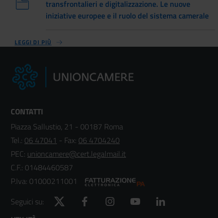
transfrontalieri e digitalizzazione. Le nuove
iniziative europee e il ruolo del sistema camerale
LEGGI DI PIÙ
CONTATTI
Piazza Sallustio, 21 - 00187 Roma
Tel.:
06 47041
- Fax:
06 4704240
PEC:
unioncamere@cert.legalmail.it
C.F.: 01484460587
P.Iva: 01000211001
Twitter
Facebook
Instagram
YouTube
LinkedIn
Seguici su: