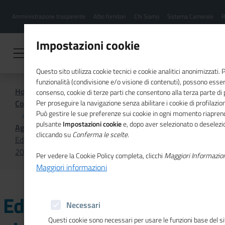
Menu
Salta
Amministrazione trasparente
Albo fornitori
Chi Siamo
Sistema Camerale
R
al
hamburgher
contenuto
i
principale
Impostazioni cookie
Questo sito utilizza cookie tecnici e cookie analitici anonimizzati.
funzionalità (condivisione e/o visione di contenuti), possono essere
Home
consenso, cookie di terze parti che consentono alla terza parte di pr
Comunicazione istituzionale per il sistema camerale
Per proseguire la navigazione senza abilitare i cookie di profilazion
Può gestire le sue preferenze sui cookie in ogni momento riaprend
pulsante
Impostazioni cookie
e, dopo aver selezionato o deselezion
Agenda
cliccando su
Conferma le scelte
.
Educazione finanziaria per giovani e donne: evento finale
2025
Per vedere la Cookie Policy completa, clicchi
Maggiori Informazio
Maggiori informazioni
Educazione finanziaria per
Necessari
Questi cookie sono necessari per usare le funzioni base del s