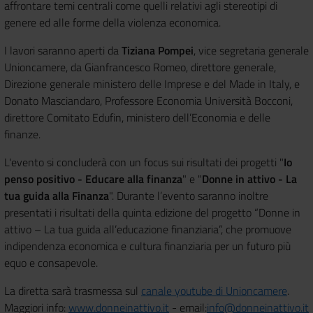
affrontare temi centrali come quelli relativi agli stereotipi di
genere ed alle forme della violenza economica.
I lavori saranno aperti da
Tiziana Pompei
, vice segretaria generale
Unioncamere, da Gianfrancesco Romeo, direttore generale,
Direzione generale ministero delle Imprese e del Made in Italy, e
Donato Masciandaro, Professore Economia Università Bocconi,
direttore Comitato Edufin, ministero dell’Economia e delle
finanze.
L'evento si concluderà con un focus sui risultati dei progetti "
Io
penso positivo - Educare alla finanza
" e "
Donne in attivo - La
tua guida alla Finanza
". Durante l’evento saranno inoltre
presentati i risultati della quinta edizione del progetto “Donne in
attivo – La tua guida all’educazione finanziaria”, che promuove
indipendenza economica e cultura finanziaria per un futuro più
equo e consapevole.
La diretta sarà trasmessa sul
canale youtube di Unioncamere
.
Maggiori info:
www.donneinattivo.it
- email:
info@donneinattivo.it