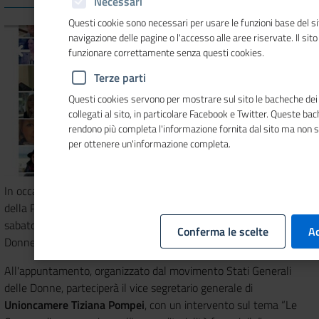
Necessari
Questi cookie sono necessari per usare le funzioni base del si
navigazione delle pagine o l'accesso alle aree riservate. Il sit
funzionare correttamente senza questi cookies.
Terze parti
Questi cookies servono per mostrare sul sito le bacheche dei 
collegati al sito, in particolare Facebook e Twitter. Queste ba
rendono più completa l'informazione fornita dal sito ma non 
per ottenere un'informazione completa.
In occasione del 25° anniversario della Dichiarazione di Pechino e
della Piattaforma d’azione e per ricordare la Giornata dell'Europa,
sabato 9 maggio nell'aula Virtuale degli Stati Generali delle
Conferma le scelte
Ac
Donne si svolgerà l'incontro “Donne ed economia”.
All'appuntamento, organizzato dal movimento Stati Generali
delle Donne, parteciperà il vice segretario generale di
Unioncamere
Tiziana Pompei
, con un intervento sul tema “Le