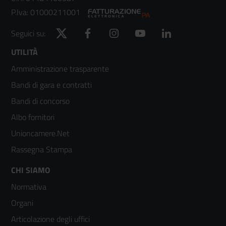
P.Iva: 01000211001
Twitter
Facebook
Instagram
YouTube
LinkedIn
Seguici su:
Footer
UTILITÀ
Amministrazione trasparente
menù
Bandi di gara e contratti
colonna
Bandi di concorso
2
Albo fornitori
Unioncamere.Net
Rassegna Stampa
Footer
CHI SIAMO
Normativa
menù
Organi
colonna
Articolazione degli uffici