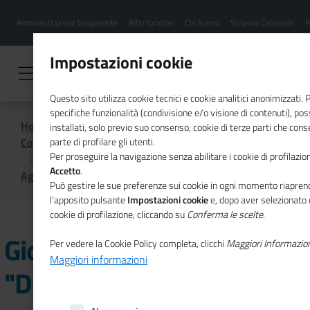
Menu
Salta
Amministrazione trasparente
Albo fornitori
Chi Siamo
Sistema Camerale
R
al
hamburgher
contenuto
i
principale
Impostazioni cookie
Questo sito utilizza cookie tecnici e cookie analitici anonimizzati.
specifiche funzionalità (condivisione e/o visione di contenuti), p
Home
installati, solo previo suo consenso, cookie di terze parti che cons
Comunicazione istituzionale per il sistema camerale
parte di profilare gli utenti.
Per proseguire la navigazione senza abilitare i cookie di profilazion
Accetto
.
Agenda
Giornata dell'Europa "Donne ed economia"
Può gestire le sue preferenze sui cookie in ogni momento riaprend
l'apposito pulsante
Impostazioni cookie
e, dopo aver selezionato 
cookie di profilazione, cliccando su
Conferma le scelte
.
Giornata dell'Europa
Per vedere la Cookie Policy completa, clicchi
Maggiori Informazio
Maggiori informazioni
"Donne ed economia"