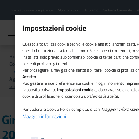
Menu
Salta
Amministrazione trasparente
Albo fornitori
Chi Siamo
Sistema Camerale
R
al
hamburgher
contenuto
i
principale
Impostazioni cookie
Questo sito utilizza cookie tecnici e cookie analitici anonimizzati.
specifiche funzionalità (condivisione e/o visione di contenuti), p
Home
installati, solo previo suo consenso, cookie di terze parti che cons
Comunicazione istituzionale per il sistema camerale
parte di profilare gli utenti.
Per proseguire la navigazione senza abilitare i cookie di profilazion
Accetto
.
Agenda
Può gestire le sue preferenze sui cookie in ogni momento riaprend
Giro d'Italia della CSR 2023, a Roma la quinta tappa
l'apposito pulsante
Impostazioni cookie
e, dopo aver selezionato 
cookie di profilazione, cliccando su
Conferma le scelte
.
Per vedere la Cookie Policy completa, clicchi
Maggiori Informazio
Giro d'Italia della CSR
Maggiori informazioni
2023, a Roma la quinta