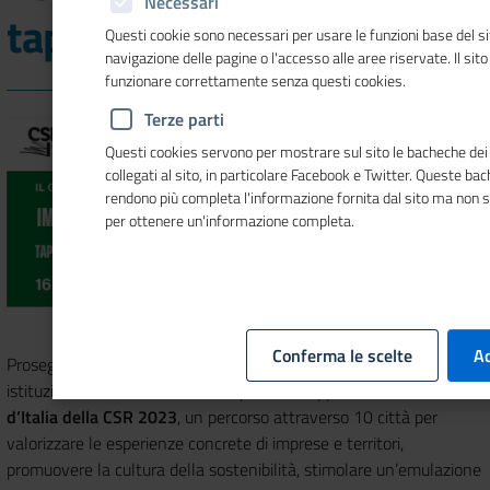
Necessari
tappa
Questi cookie sono necessari per usare le funzioni base del si
navigazione delle pagine o l'accesso alle aree riservate. Il sit
funzionare correttamente senza questi cookies.
Terze parti
Questi cookies servono per mostrare sul sito le bacheche dei 
collegati al sito, in particolare Facebook e Twitter. Queste ba
rendono più completa l'informazione fornita dal sito ma non 
per ottenere un'informazione completa.
Conferma le scelte
Ac
Prosegue il 16 marzo con la
tappa di Roma
, sul tema “Imprese,
istituzioni, società civile insieme per lo sviluppo sostenibile” il
Giro
d’Italia della CSR 2023
, un percorso attraverso 10 città per
valorizzare le esperienze concrete di imprese e territori,
promuovere la cultura della sostenibilità, stimolare un’emulazione