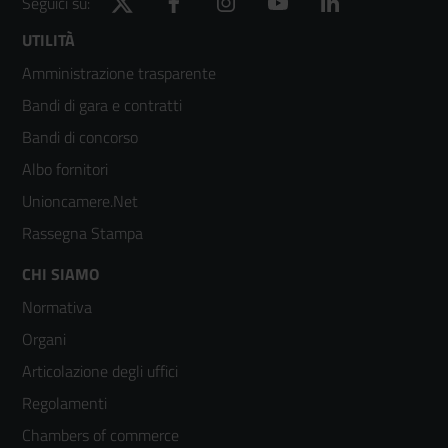
Twitter
Facebook
Instagram
YouTube
LinkedIn
Seguici su:
Footer
UTILITÀ
Amministrazione trasparente
menù
Bandi di gara e contratti
colonna
Bandi di concorso
2
Albo fornitori
Unioncamere.Net
Rassegna Stampa
Footer
CHI SIAMO
Normativa
menù
Organi
colonna
Articolazione degli uffici
3
Regolamenti
Chambers of commerce