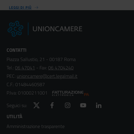
LEGGI DI PIÙ
CONTATTI
Piazza Sallustio, 21 - 00187 Roma
Tel.:
06 47041
- Fax:
06 4704240
PEC:
unioncamere@cert.legalmail.it
C.F.: 01484460587
P.Iva: 01000211001
Twitter
Facebook
Instagram
YouTube
LinkedIn
Seguici su:
Footer
UTILITÀ
Amministrazione trasparente
menù