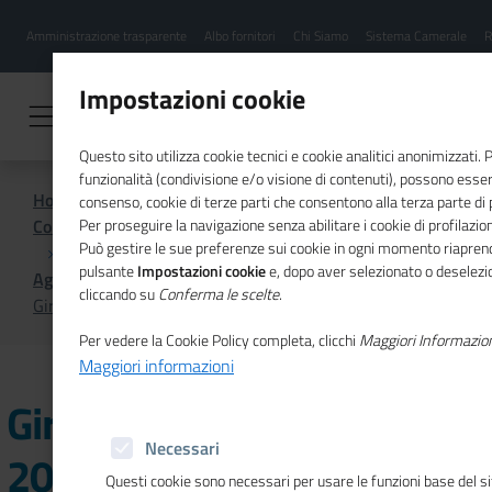
Menu
Salta
Amministrazione trasparente
Albo fornitori
Chi Siamo
Sistema Camerale
R
al
hamburgher
contenuto
i
principale
Impostazioni cookie
Questo sito utilizza cookie tecnici e cookie analitici anonimizzati.
funzionalità (condivisione e/o visione di contenuti), possono essere
Home
consenso, cookie di terze parti che consentono alla terza parte di pr
Comunicazione istituzionale per il sistema camerale
Per proseguire la navigazione senza abilitare i cookie di profilazion
Può gestire le sue preferenze sui cookie in ogni momento riaprend
pulsante
Impostazioni cookie
e, dopo aver selezionato o deselezion
Agenda
cliccando su
Conferma le scelte
.
Giro d'Italia della CSR 2024, a Verona la quinta tappa
Per vedere la Cookie Policy completa, clicchi
Maggiori Informazio
Maggiori informazioni
Giro d'Italia della CSR
Necessari
2024, a Verona la quinta
Questi cookie sono necessari per usare le funzioni base del s