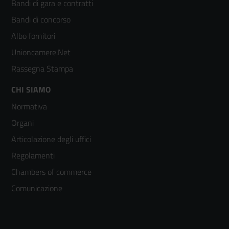
Bandi di gara e contratti
colonna
Bandi di concorso
2
Albo fornitori
Unioncamere.Net
Rassegna Stampa
Footer
CHI SIAMO
Normativa
menù
Organi
colonna
Articolazione degli uffici
3
Regolamenti
Chambers of commerce
Comunicazione