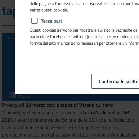
delle pagine o l'accesso alle aree riservate. Il sito non può f
tappa
senza questi cookies.
Terze parti
Questi cookies servono per mostrare sul sito le bacheche dei so
particolare Facebook e Twitter. Queste bacheche rendono più
fornita dal sito ma non sono necessari per ottenere un'infor
Conferma le scelte
Prosegue il
28 marzo con la tappa di Verona
sul tema
“Coinvolgere le persone per crescere” il
Giro d’Italia della CSR
2024
, l’evento itinerante del Salone della CSR che ha l’obiettivo
di valorizzare le esperienze concrete di imprese e territori,
promuovere la cultura della sostenibilità, stimolare un’emulazione