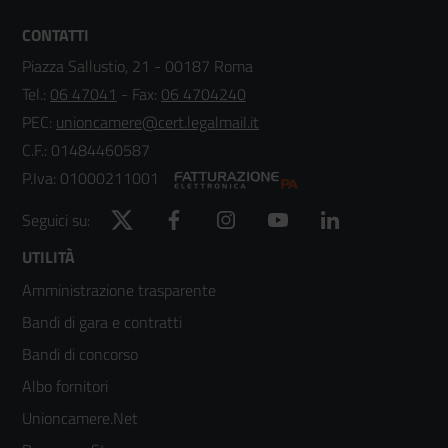
CONTATTI
Piazza Sallustio, 21 - 00187 Roma
Tel.:
06 47041
- Fax:
06 4704240
PEC:
unioncamere@cert.legalmail.it
C.F.: 01484460587
P.Iva: 01000211001
Twitter
Facebook
Instagram
YouTube
LinkedIn
Seguici su:
Footer
UTILITÀ
Amministrazione trasparente
menù
Bandi di gara e contratti
colonna
Bandi di concorso
2
Albo fornitori
Unioncamere.Net