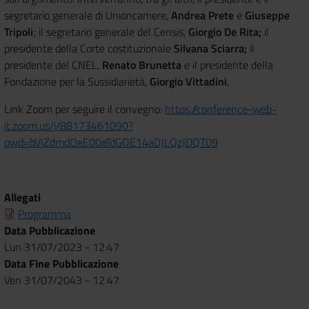
segretario generale di Unioncamere,
Andrea Prete
e
Giuseppe
Tripoli
; il segretario generale del Censis,
Giorgio De Rita;
il
presidente della Corte costituzionale
Silvana Sciarra;
il
presidente del CNEL,
Renato Brunetta
e il presidente della
Fondazione per la Sussidiarietà,
Giorgio Vittadini
.
Link Zoom per seguire il convegno:
https://conference-web-
it.zoom.us/j/88173461090?
pwd=bVlZdmdOeE00eTdGOE14aDJLQzJDQT09
Allegati
Programma
Data Pubblicazione
Lun 31/07/2023 - 12:47
Data Fine Pubblicazione
Ven 31/07/2043 - 12:47