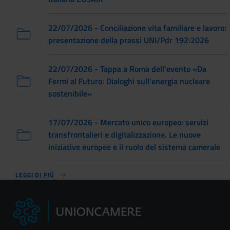
22/07/2026 - Conciliazione vita familiare e lavoro:
presentazione della prassi UNI/Pdr 192:2026
22/07/2026 - Tappa a Roma dell'evento «Da
Fermi al Futuro: Dialoghi sull'energia nucleare
sostenibile»
17/07/2026 - Mercato unico europeo: servizi
transfrontalieri e digitalizzazione. Le nuove
iniziative europee e il ruolo del sistema camerale
LEGGI DI PIÙ