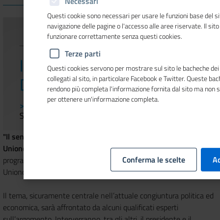
Necessari
Questi cookie sono necessari per usare le funzioni base del si
navigazione delle pagine o l'accesso alle aree riservate. Il sit
funzionare correttamente senza questi cookies.
Terze parti
Questi cookies servono per mostrare sul sito le bacheche dei 
collegati al sito, in particolare Facebook e Twitter. Queste ba
rendono più completa l'informazione fornita dal sito ma non 
per ottenere un'informazione completa.
"Il senso del lavoro oggi"
è il titolo del convegno promosso da
Unioncamere
insieme con la
Fondazione per la sussidiarietà
in
Conferma le scelte
Ac
programma il prossimo
13 settembre
a Roma, presso la sede di
Unioncamere (Sala Longhi).
Il tema, sicuramente centrale nell’attuale congiuntura politica ed
economica, sarà affrontato da alcuni qualificati esperti
sull’argomento. Interverranno, tra gli altri, il presidente e il