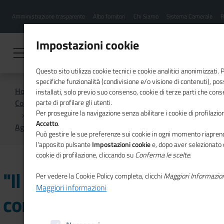
Menu
Salta
Amministrazione trasparente
Albo fornitori
Chi Siamo
Sistema Camerale
R
al
hamburgher
contenuto
i
principale
Impostazioni cookie
Questo sito utilizza cookie tecnici e cookie analitici anonimizzati.
specifiche funzionalità (condivisione e/o visione di contenuti), p
Home
installati, solo previo suo consenso, cookie di terze parti che cons
Comunicazione istituzionale per il sistema camerale
parte di profilare gli utenti.
Per proseguire la navigazione senza abilitare i cookie di profilazion
Accetto
.
Agenda
"Il senso del lavoro oggi", convegno
Può gestire le sue preferenze sui cookie in ogni momento riaprend
l'apposito pulsante
Impostazioni cookie
e, dopo aver selezionato 
cookie di profilazione, cliccando su
Conferma le scelte
.
"Il senso del lavoro oggi",
Per vedere la Cookie Policy completa, clicchi
Maggiori Informazio
Maggiori informazioni
convegno