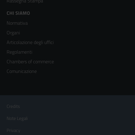
Rassegna Stampa
Footer
CHI SIAMO
Normativa
menù
Organi
colonna
Articolazione degli uffici
3
Regolamenti
Chambers of commerce
Comunicazione
Sezione Link Utili
Footer
Credits
Menù
Note Legali
orizzontale
Privacy