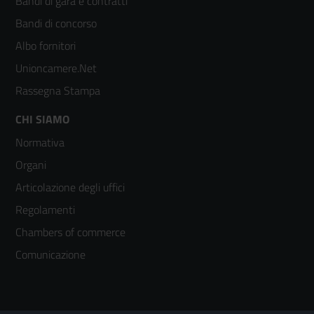
Bandi di gara e contratti
colonna
Bandi di concorso
2
Albo fornitori
Unioncamere.Net
Rassegna Stampa
Footer
CHI SIAMO
Normativa
menù
Organi
colonna
Articolazione degli uffici
3
Regolamenti
Chambers of commerce
Comunicazione