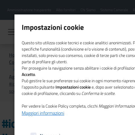
Menu
Salta
Amministrazione trasparente
Albo fornitori
Chi Siamo
Sistema Camerale
R
al
hamburgher
contenuto
i
principale
Impostazioni cookie
Questo sito utilizza cookie tecnici e cookie analitici anonimizzati.
specifiche funzionalità (condivisione e/o visione di contenuti), p
Home
installati, solo previo suo consenso, cookie di terze parti che cons
Comunicazione istituzionale per il sistema camerale
parte di profilare gli utenti.
Per proseguire la navigazione senza abilitare i cookie di profilazion
Accetto
.
Agenda
Può gestire le sue preferenze sui cookie in ogni momento riaprend
#iopensopositivo, ottavo live show su "Il
l'apposito pulsante
Impostazioni cookie
e, dopo aver selezionato 
sovraindebitamento: conoscere per evitare disavventure"
cookie di profilazione, cliccando su
Conferma le scelte
.
Per vedere la Cookie Policy completa, clicchi
Maggiori Informazio
Maggiori informazioni
#iopensopositivo, ottavo