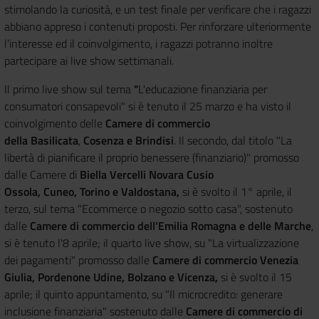
stimolando la curiosità, e un test finale per verificare che i ragazzi
abbiano appreso i contenuti proposti. Per rinforzare ulteriormente
l’interesse ed il coinvolgimento, i ragazzi potranno inoltre
partecipare ai live show settimanali.
Il primo live show sul tema
"
L'educazione finanziaria per
consumatori consapevoli" si è tenuto il 25 marzo
e ha visto il
coinvolgimento delle
Camere di commercio
della Basilicata
,
Cosenza e Brindisi
. Il secondo, dal titolo "La
libertà di pianificare il proprio benessere (finanziario)" promosso
dalle Camere di
Biella Vercelli Novara Cusio
Ossola, Cuneo, Torino e Valdostana,
si è svolto il 1° aprile, il
terzo, sul tema "Ecommerce o negozio sotto casa", sostenuto
dalle
Camere di commercio dell'Emilia Romagna e delle Marche
,
si è tenuto l'8 aprile; il quarto live show, su "La virtualizzazione
dei pagamenti" promosso dalle
Camere di commercio Venezia
Giulia, Pordenone Udine, Bolzano e Vicenza,
si è svolto il 15
aprile; il quinto appuntamento, su "Il microcredito: generare
inclusione finanziaria" sostenuto dalle
Camere di commercio di