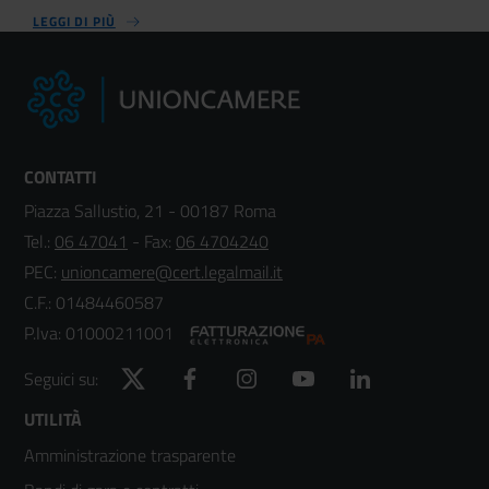
LEGGI DI PIÙ
CONTATTI
Piazza Sallustio, 21 - 00187 Roma
Tel.:
06 47041
- Fax:
06 4704240
PEC:
unioncamere@cert.legalmail.it
C.F.: 01484460587
P.Iva: 01000211001
Twitter
Facebook
Instagram
YouTube
LinkedIn
Seguici su:
Footer
UTILITÀ
Amministrazione trasparente
menù