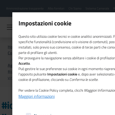
Menu
Salta
Amministrazione trasparente
Albo fornitori
Chi Siamo
Sistema Camerale
R
al
hamburgher
contenuto
i
principale
Impostazioni cookie
Questo sito utilizza cookie tecnici e cookie analitici anonimizzati.
specifiche funzionalità (condivisione e/o visione di contenuti), p
Home
installati, solo previo suo consenso, cookie di terze parti che cons
Comunicazione istituzionale per il sistema camerale
parte di profilare gli utenti.
Per proseguire la navigazione senza abilitare i cookie di profilazion
Accetto
.
Agenda
Può gestire le sue preferenze sui cookie in ogni momento riaprend
#iopensopositivo, quarto live show su "La
l'apposito pulsante
Impostazioni cookie
e, dopo aver selezionato 
virtualizzazione dei pagamenti"
cookie di profilazione, cliccando su
Conferma le scelte
.
Per vedere la Cookie Policy completa, clicchi
Maggiori Informazio
Maggiori informazioni
#iopensopositivo, quarto