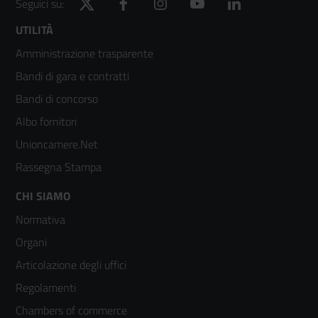
Twitter
Facebook
Instagram
YouTube
LinkedIn
Seguici su:
Footer
UTILITÀ
Amministrazione trasparente
menù
Bandi di gara e contratti
colonna
Bandi di concorso
2
Albo fornitori
Unioncamere.Net
Rassegna Stampa
Footer
CHI SIAMO
Normativa
menù
Organi
colonna
Articolazione degli uffici
3
Regolamenti
Chambers of commerce