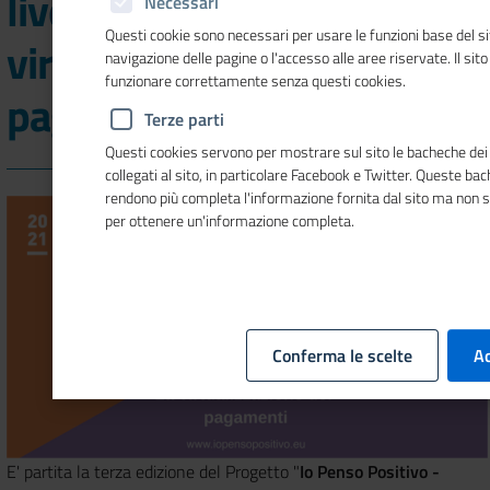
live show su "La
Necessari
Questi cookie sono necessari per usare le funzioni base del si
virtualizzazione dei
navigazione delle pagine o l'accesso alle aree riservate. Il sit
funzionare correttamente senza questi cookies.
pagamenti"
Terze parti
Questi cookies servono per mostrare sul sito le bacheche dei 
collegati al sito, in particolare Facebook e Twitter. Queste ba
rendono più completa l'informazione fornita dal sito ma non 
per ottenere un'informazione completa.
Conferma le scelte
Ac
E' partita la terza edizione del Progetto "
Io Penso Positivo -