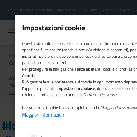
Menu
Salta
Amministrazione trasparente
Albo fornitori
Chi Siamo
Sistema Camerale
R
al
hamburgher
contenuto
i
principale
Impostazioni cookie
Questo sito utilizza cookie tecnici e cookie analitici anonimizzati.
specifiche funzionalità (condivisione e/o visione di contenuti), p
Home
installati, solo previo suo consenso, cookie di terze parti che cons
Comunicazione istituzionale per il sistema camerale
parte di profilare gli utenti.
Per proseguire la navigazione senza abilitare i cookie di profilazion
Accetto
.
Agenda
Può gestire le sue preferenze sui cookie in ogni momento riaprend
#IoPensoPositivo, tour digitale: "Acquisti online: in cosa
l'apposito pulsante
Impostazioni cookie
e, dopo aver selezionato 
sono diversi dall'acquisto al dettaglio?"
cookie di profilazione, cliccando su
Conferma le scelte
.
Per vedere la Cookie Policy completa, clicchi
Maggiori Informazio
Maggiori informazioni
#IoPensoPositivo, tour