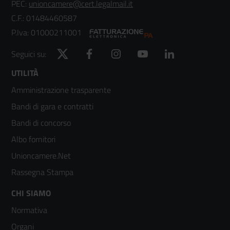
PEC:
unioncamere@cert.legalmail.it
C.F.: 01484460587
P.Iva: 01000211001
Twitter
Facebook
Instagram
YouTube
LinkedIn
Seguici su:
Footer
UTILITÀ
Amministrazione trasparente
menù
Bandi di gara e contratti
colonna
Bandi di concorso
2
Albo fornitori
Unioncamere.Net
Rassegna Stampa
Footer
CHI SIAMO
Normativa
menù
Organi