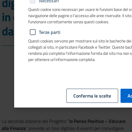
digitale: "Acquisti online:
Necessari
Questi cookie sono necessari per usare le funzioni base del si
in cosa sono diversi
navigazione delle pagine o l'accesso alle aree riservate. Il sit
funzionare correttamente senza questi cookies.
dall'acquisto al dettaglio?"
Terze parti
Questi cookies servono per mostrare sul sito le bacheche dei 
collegati al sito, in particolare Facebook e Twitter. Queste ba
rendono più completa l'informazione fornita dal sito ma non 
per ottenere un'informazione completa.
Conferma le scelte
Ac
La seconda edizione del Progetto “
Io Penso Positivo – Educare
alla Finanza
” prevede un tour digitale di eventi per coinvolgere