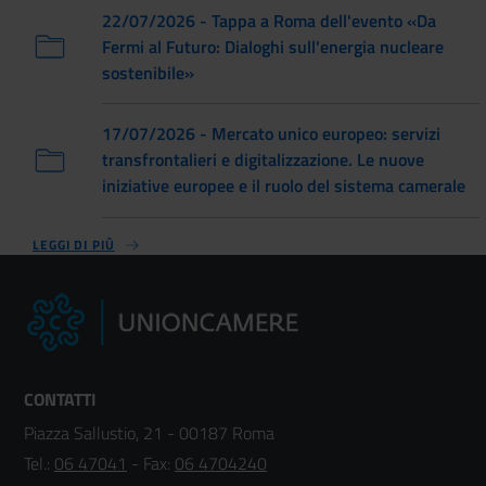
22/07/2026 - Tappa a Roma dell'evento «Da
Fermi al Futuro: Dialoghi sull'energia nucleare
sostenibile»
17/07/2026 - Mercato unico europeo: servizi
transfrontalieri e digitalizzazione. Le nuove
iniziative europee e il ruolo del sistema camerale
LEGGI DI PIÙ
CONTATTI
Piazza Sallustio, 21 - 00187 Roma
Tel.:
06 47041
- Fax:
06 4704240