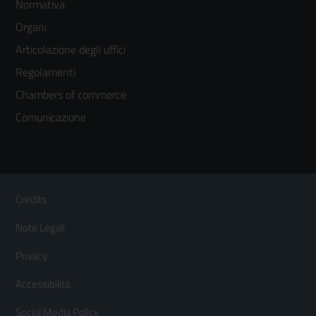
Normativa
menù
Organi
colonna
Articolazione degli uffici
3
Regolamenti
Chambers of commerce
Comunicazione
Sezione Link Utili
Footer
Credits
Menù
Note Legali
orizzontale
Privacy
Accessibilità
Social Media Policy