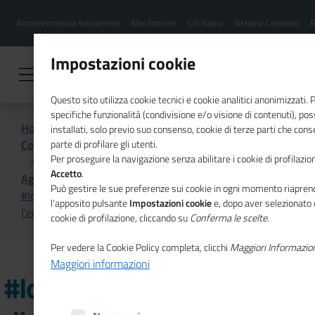
Menu
Salta
Amministrazione trasparente
Albo fornitori
Chi Siamo
Sistema Camerale
R
al
hamburgher
contenuto
i
principale
Impostazioni cookie
Questo sito utilizza cookie tecnici e cookie analitici anonimizzati.
specifiche funzionalità (condivisione e/o visione di contenuti), p
Home
installati, solo previo suo consenso, cookie di terze parti che cons
Comunicazione istituzionale per il sistema camerale
parte di profilare gli utenti.
Per proseguire la navigazione senza abilitare i cookie di profilazion
Accetto
.
Agenda
Può gestire le sue preferenze sui cookie in ogni momento riaprend
#IoPensoPositivo, tour digitale: "Perchè ci serve
l'apposito pulsante
Impostazioni cookie
e, dopo aver selezionato 
l'educazione finanziaria?"
cookie di profilazione, cliccando su
Conferma le scelte
.
Per vedere la Cookie Policy completa, clicchi
Maggiori Informazio
Maggiori informazioni
#IoPensoPositivo, tour