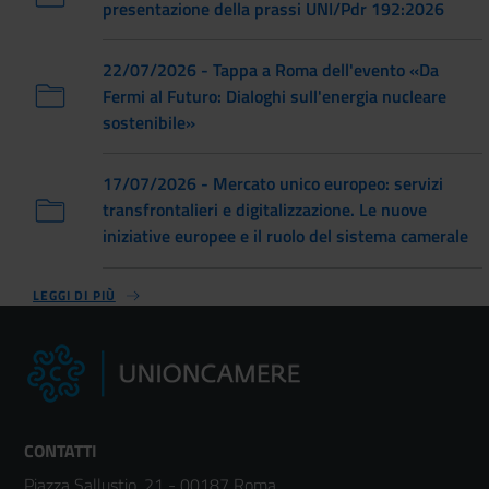
presentazione della prassi UNI/Pdr 192:2026
22/07/2026 - Tappa a Roma dell'evento «Da
Fermi al Futuro: Dialoghi sull'energia nucleare
sostenibile»
17/07/2026 - Mercato unico europeo: servizi
transfrontalieri e digitalizzazione. Le nuove
iniziative europee e il ruolo del sistema camerale
LEGGI DI PIÙ
CONTATTI
Piazza Sallustio, 21 - 00187 Roma