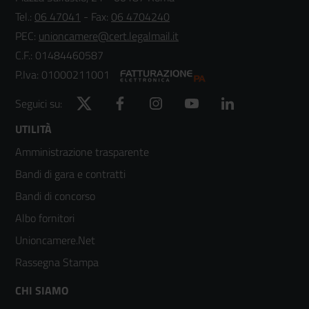
Tel.:
06 47041
- Fax:
06 4704240
PEC:
unioncamere@cert.legalmail.it
C.F.: 01484460587
P.Iva: 01000211001
Twitter
Facebook
Instagram
YouTube
LinkedIn
Seguici su:
Footer
UTILITÀ
Amministrazione trasparente
menù
Bandi di gara e contratti
colonna
Bandi di concorso
2
Albo fornitori
Unioncamere.Net
Rassegna Stampa
Footer
CHI SIAMO