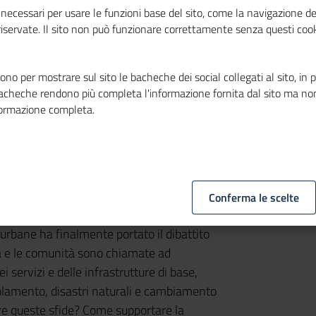
necessari per usare le funzioni base del sito, come la navigazione de
 riservate. Il sito non può funzionare correttamente senza questi cook
no per mostrare sul sito le bacheche dei social collegati al sito, in 
bacheche rendono più completa l'informazione fornita dal sito ma no
formazione completa.
Conferma le scelte
 urbane ha finalmente portato il dibattito
ttà e le comunità sono chiamate ad
servizi e delle infrastrutture di base,
opolamento, disastri naturali e cambiamento
are queste sfide? Come supportare la