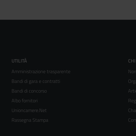
Footer
F
UTILITÀ
CHI
Amministrazione trasparente
Nor
menù
m
Bandi di gara e contratti
Org
colonna
c
Bandi di concorso
Arti
Albo fornitori
Reg
2
3
Unioncamere.Net
Cha
kedIn
Rassegna Stampa
Com