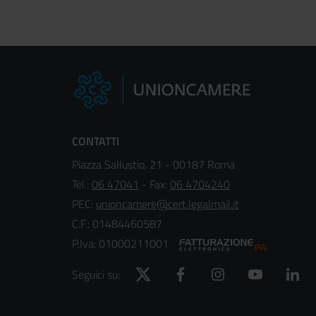
CONTATTI
Piazza Sallustio, 21 - 00187 Roma
Tel.:
06 47041
- Fax:
06 4704240
PEC:
unioncamere@cert.legalmail.it
C.F.: 01484460587
P.Iva: 01000211001
Twitter
Facebook
Instagram
YouTube
Lin
Seguici su: