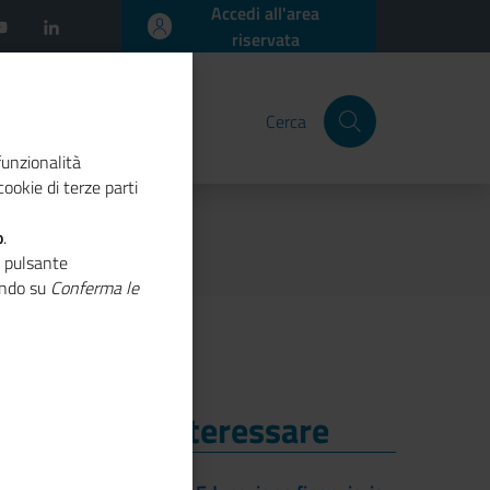
Accedi all'area
riservata
Cerca
funzionalità
ookie di terze parti
o
.
o pulsante
cando su
Conferma le
i Potrebbe Interessare
i Potrebbe Interessare