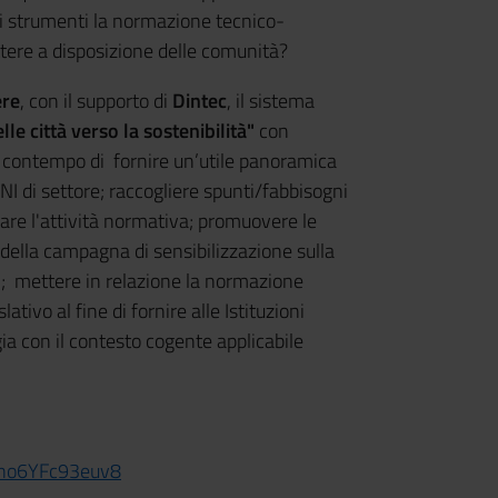
ali strumenti la normazione tecnico-
ere a disposizione delle comunità?
re
, con il supporto di
Dintec
, il sistema
lle città verso la sostenibilità"
con
 al contempo di fornire un’utile panoramica
UNI di settore; raccogliere spunti/fabbisogni
irare l'attività normativa; promuovere le
della campagna di sensibilizzazione sulla
; mettere in relazione la normazione
lativo al fine di fornire alle
Istituzioni
ia con il contesto cogente applicabile
Zho6YFc93euv8