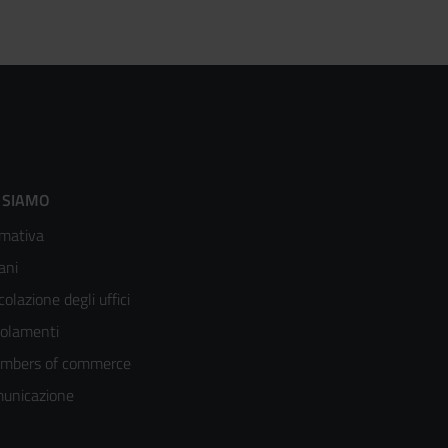
ooter
 SIAMO
mativa
enù
ani
olonna
colazione degli uffici
olamenti
mbers of commerce
unicazione