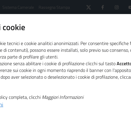
Sistema Camerale
Rassegna Stampa
 cookie
kie tecnici e cookie analitici anonimizzati. Per consentire specifiche 
e di contenuti), possono essere installati, solo previo suo consenso, c
a parte di profilare gli utenti.
 il sistema camerale
Agenda
zione senza abilitare i cookie di profilazione clicchi sul tasto
Accett
ilità, webinar UNI-Unioncamere
ferenze sui cookie in ogni momento riaprendo il banner con l'apposit
 dopo aver selezionato o deselezionato i cookie di profilazione, clic
T
e città verso la
licy completa, clicchi
Maggiori Informazioni
ni
T
inar UNI-