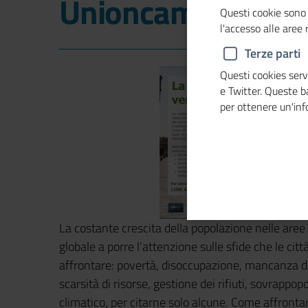
Unioncamere
Questi cookie sono 
l'accesso alle aree
Terze parti
Questi cookies servo
e Twitter. Queste 
per ottenere un'in
La costante crescita della popolazione nelle aree
globale a porre l’attenzione sulle sfide che le ci
affrontare: povertà, disoccupazione, mancanza dei 
scarsità di risorse, gestione dei rifiuti, sovrapp
climatico, per citarne solo alcune. Come affront