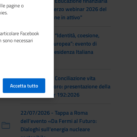
22/09/2026 - Educazione finanziaria
lle pagine o
al femminile: terzo webinar 2026 del
ies.
progetto "Donne in attivo"
particolare Facebook
28/07/2026 - “Identità, coesione,
n sono necessari
integrazione europea”: evento di
lancio della Presidenza Italiana
EUSAIR
22/07/2026 - Conciliazione vita
Accetta tutto
familiare e lavoro: presentazione della
prassi UNI/Pdr 192:2026
22/07/2026 - Tappa a Roma
dell'evento «Da Fermi al Futuro:
Dialoghi sull'energia nucleare