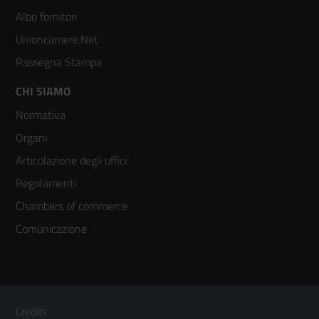
2
Albo fornitori
Unioncamere.Net
Rassegna Stampa
Footer
CHI SIAMO
Normativa
menù
Organi
colonna
Articolazione degli uffici
3
Regolamenti
Chambers of commerce
Comunicazione
Sezione Link Utili
Footer
Credits