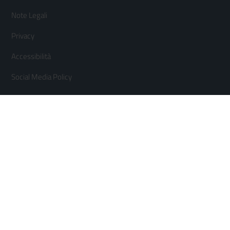
Menù
Note Legali
orizzontale
Privacy
Accessibilità
Social Media Policy