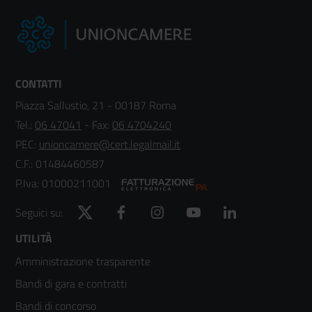
CONTATTI
Piazza Sallustio, 21 - 00187 Roma
Tel.:
06 47041
- Fax:
06 4704240
PEC:
unioncamere@cert.legalmail.it
C.F.: 01484460587
P.Iva: 01000211001
Twitter
Facebook
Instagram
YouTube
LinkedIn
Seguici su:
Footer
UTILITÀ
Amministrazione trasparente
menù
Bandi di gara e contratti
colonna
Bandi di concorso