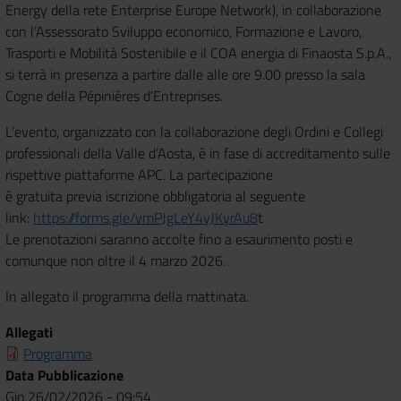
Energy della rete Enterprise Europe Network), in collaborazione
con l’Assessorato Sviluppo economico, Formazione e Lavoro,
Trasporti e Mobilità Sostenibile e il COA energia di Finaosta S.p.A.,
si terrà
in presenza a partire dalle alle ore 9.00
presso la sala
Cogne della Pépinières d'Entreprises.
L’evento, organizzato con la collaborazione degli Ordini e Collegi
professionali della Valle d’Aosta, è in fase di accreditamento sulle
rispettive piattaforme APC. La partecipazione
è gratuita previa iscrizione obbligatoria al seguente
link:
https://forms.gle/vmPJgLeY4yJKyrAu8
t
Le prenotazioni saranno accolte fino a esaurimento posti e
comunque non oltre il 4 marzo 2026.
In allegato il programma della mattinata.
Allegati
Programma
Data Pubblicazione
Gio 26/02/2026 - 09:54