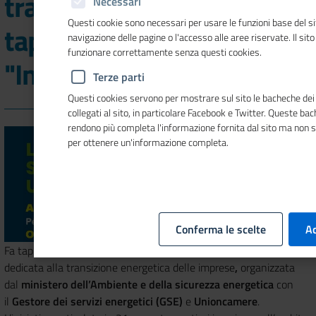
transizione energetica:
Necessari
Questi cookie sono necessari per usare le funzioni base del si
tappa ad Aosta di
navigazione delle pagine o l'accesso alle aree riservate. Il sit
funzionare correttamente senza questi cookies.
"InsiemEnergia"
Terze parti
Questi cookies servono per mostrare sul sito le bacheche dei 
collegati al sito, in particolare Facebook e Twitter. Queste ba
rendono più completa l'informazione fornita dal sito ma non 
per ottenere un'informazione completa.
Conferma le scelte
Ac
Fa tappa
venerdì 6 marzo ad Aosta "InsiemEnergia",
la roadmap
dedicata alla transizione energetica delle imprese
,
organizzata
dal
ministero dell’Ambiente e della sicurezza
energetica
con
il
Gestore dei servizi energetici (GSE)
e
Unioncamere
.