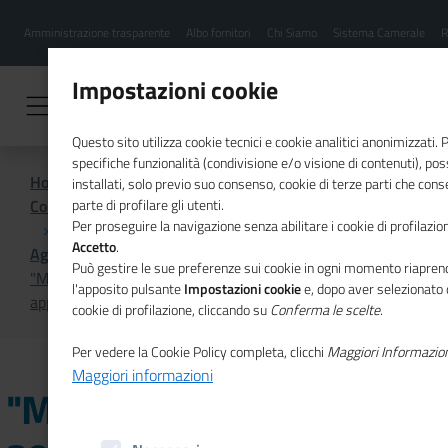
Menu
Salta
Amministrazione trasparente
Albo fornitori
Chi Siamo
Sistema Camerale
R
al
hamburgher
contenuto
i
principale
Impostazioni cookie
Questo sito utilizza cookie tecnici e cookie analitici anonimizzati.
specifiche funzionalità (condivisione e/o visione di contenuti), p
Home
installati, solo previo suo consenso, cookie di terze parti che cons
Comunicazione istituzionale per il sistema camerale
parte di profilare gli utenti.
Per proseguire la navigazione senza abilitare i cookie di profilazion
Accetto
.
Agenda
Può gestire le sue preferenze sui cookie in ogni momento riaprend
"Mercato Unico europeo: 30 anni di storia",
l'apposito pulsante
Impostazioni cookie
e, dopo aver selezionato 
appuntamento a Lamezia Terme
cookie di profilazione, cliccando su
Conferma le scelte
.
Per vedere la Cookie Policy completa, clicchi
Maggiori Informazio
Maggiori informazioni
"Mercato Unico europeo: