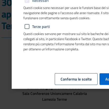
30 anni di storia",
Necessari
Questi cookie sono necessari per usare le funzioni base del si
appuntamento a Lamezia
navigazione delle pagine o l'accesso alle aree riservate. Il sit
funzionare correttamente senza questi cookies.
Terme
Terze parti
Questi cookies servono per mostrare sul sito le bacheche dei 
collegati al sito, in particolare Facebook e Twitter. Queste ba
rendono più completa l'informazione fornita dal sito ma non 
per ottenere un'informazione completa.
Conferma le scelte
Ac
Giovedì 22 giugno 2023, ore 9.30
Sala Conferenze Unioncamere Calabria
Lamezia Terme