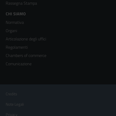
Rassegna Stampa
Footer
CHI SIAMO
Normativa
menù
Organi
colonna
Articolazione degli uffici
3
Regolamenti
Chambers of commerce
Comunicazione
Sezione Link Utili
Footer
Credits
Menù
Note Legali
orizzontale
Privacy