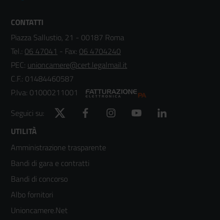
CONTATTI
Piazza Sallustio, 21 - 00187 Roma
Tel.:
06 47041
- Fax:
06 4704240
PEC:
unioncamere@cert.legalmail.it
C.F.: 01484460587
P.Iva: 01000211001
Twitter
Facebook
Instagram
YouTube
LinkedIn
Seguici su:
Footer
UTILITÀ
Amministrazione trasparente
menù
Bandi di gara e contratti
colonna
Bandi di concorso
2
Albo fornitori
Unioncamere.Net