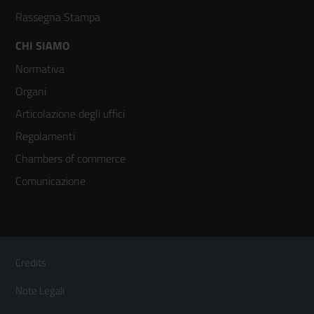
Rassegna Stampa
Footer
CHI SIAMO
Normativa
menù
Organi
colonna
Articolazione degli uffici
3
Regolamenti
Chambers of commerce
Comunicazione
Sezione Link Utili
Footer
Credits
Menù
Note Legali
orizzontale