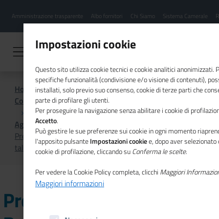
Menu
Salta
Amministrazione trasparente
Albo fornitori
Chi Siamo
Sistema Camerale
R
al
hamburgher
contenuto
i
principale
Impostazioni cookie
Questo sito utilizza cookie tecnici e cookie analitici anonimizzati.
specifiche funzionalità (condivisione e/o visione di contenuti), p
Home
installati, solo previo suo consenso, cookie di terze parti che cons
Comunicazione istituzionale per il sistema camerale
parte di profilare gli utenti.
Per proseguire la navigazione senza abilitare i cookie di profilazion
Accetto
.
Agenda
Può gestire le sue preferenze sui cookie in ogni momento riaprend
Premiazione "BUL FACTOR Banda Ultralarga. Largo al
l'apposito pulsante
Impostazioni cookie
e, dopo aver selezionato 
talento"
cookie di profilazione, cliccando su
Conferma le scelte
.
Per vedere la Cookie Policy completa, clicchi
Maggiori Informazio
Maggiori informazioni
Premiazione "BUL FACTOR