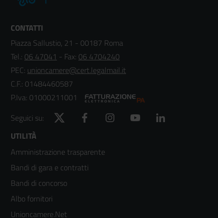
CONTATTI
Piazza Sallustio, 21 - 00187 Roma
Tel.:
06 47041
- Fax:
06 4704240
PEC:
unioncamere@cert.legalmail.it
C.F.: 01484460587
P.Iva: 01000211001
Twitter
Facebook
Instagram
YouTube
LinkedIn
Seguici su:
Footer
UTILITÀ
Amministrazione trasparente
menù
Bandi di gara e contratti
colonna
Bandi di concorso
2
Albo fornitori
Unioncamere.Net