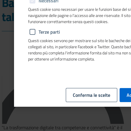
Banda Ultralarga. Largo al
Necessari
Questi cookie sono necessari per usare le funzioni base del si
talento"
navigazione delle pagine o l'accesso alle aree riservate. Il sit
funzionare correttamente senza questi cookies.
Terze parti
Questi cookies servono per mostrare sul sito le bacheche dei 
collegati al sito, in particolare Facebook e Twitter. Queste ba
rendono più completa l'informazione fornita dal sito ma non 
per ottenere un'informazione completa.
Conferma le scelte
Ac
"La trasformazione digitale tra competenze e connettività" è il