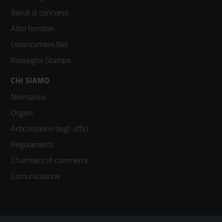
colonna
Bandi di concorso
2
Albo fornitori
Unioncamere.Net
Rassegna Stampa
Footer
CHI SIAMO
Normativa
menù
Organi
colonna
Articolazione degli uffici
3
Regolamenti
Chambers of commerce
Comunicazione