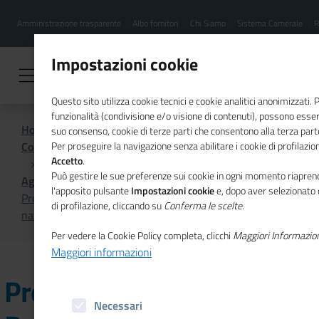
Menu
Salta
Amministrazione trasparente
Albo fornitori
Chi Siamo
Sistema Camerale
R
al
hamburgher
contenuto
i
principale
Impostazioni cookie
Questo sito utilizza cookie tecnici e cookie analitici anonimizzati.
funzionalità (condivisione e/o visione di contenuti), possono essere
Home
suo consenso, cookie di terze parti che consentono alla terza parte 
Comunicazione istituzionale per il sistema camerale
Per proseguire la navigazione senza abilitare i cookie di profilazion
Accetto
.
Può gestire le sue preferenze sui cookie in ogni momento riaprend
Agenda
l'apposito pulsante
Impostazioni cookie
e, dopo aver selezionato 
Presentazione del Primo Rapporto sul Registro unico
di profilazione, cliccando su
Conferma le scelte
.
nazionale del terzo settore
Per vedere la Cookie Policy completa, clicchi
Maggiori Informazio
Maggiori informazioni
Presentazione del Primo
Necessari