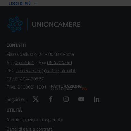
LEGGI DI PIÙ
CONTATTI
Piazza Sallustio, 21 - 00187 Roma
Tel.:
06 47041
- Fax:
06 4704240
PEC:
unioncamere@cert.legalmail.it
C.F.: 01484460587
P.Iva: 01000211001
Twitter
Facebook
Instagram
YouTube
LinkedIn
Seguici su:
Footer
UTILITÀ
Amministrazione trasparente
menù
Bandi di gara e contratti