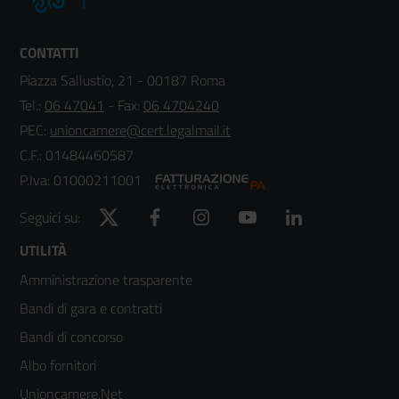
CONTATTI
Piazza Sallustio, 21 - 00187 Roma
Tel.:
06 47041
- Fax:
06 4704240
PEC:
unioncamere@cert.legalmail.it
C.F.: 01484460587
P.Iva: 01000211001
Twitter
Facebook
Instagram
YouTube
LinkedIn
Seguici su:
Footer
UTILITÀ
Amministrazione trasparente
menù
Bandi di gara e contratti
colonna
Bandi di concorso
2
Albo fornitori
Unioncamere.Net