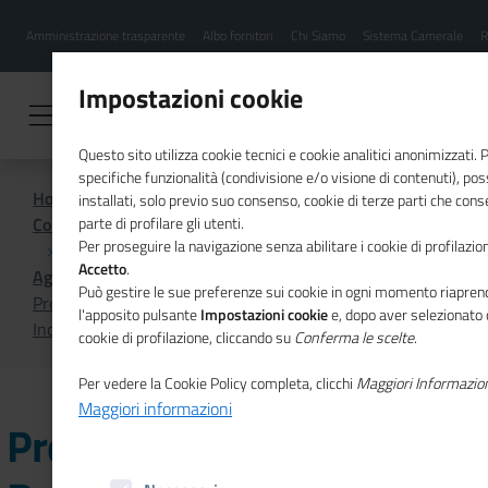
Menu
Salta
Amministrazione trasparente
Albo fornitori
Chi Siamo
Sistema Camerale
R
al
hamburgher
contenuto
i
principale
Impostazioni cookie
Questo sito utilizza cookie tecnici e cookie analitici anonimizzati.
specifiche funzionalità (condivisione e/o visione di contenuti), p
Home
installati, solo previo suo consenso, cookie di terze parti che cons
Comunicazione istituzionale per il sistema camerale
parte di profilare gli utenti.
Per proseguire la navigazione senza abilitare i cookie di profilazion
Accetto
.
Agenda
Può gestire le sue preferenze sui cookie in ogni momento riaprend
Presentazione del Rapporto sulle Medie Imprese
l'apposito pulsante
Impostazioni cookie
e, dopo aver selezionato 
Industriali Italiane
cookie di profilazione, cliccando su
Conferma le scelte
.
Per vedere la Cookie Policy completa, clicchi
Maggiori Informazio
Maggiori informazioni
Presentazione del