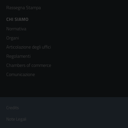
Rassegna Stampa
Footer
CHI SIAMO
Normativa
menù
Organi
colonna
Articolazione degli uffici
3
Regolamenti
Chambers of commerce
Comunicazione
Sezione Link Utili
Footer
Credits
Menù
Note Legali
orizzontale