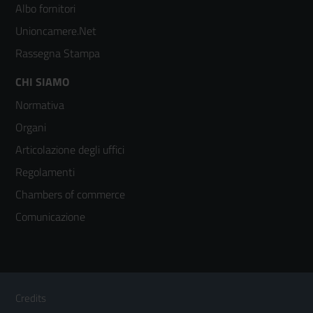
2
Albo fornitori
Unioncamere.Net
Rassegna Stampa
Footer
CHI SIAMO
Normativa
menù
Organi
colonna
Articolazione degli uffici
3
Regolamenti
Chambers of commerce
Comunicazione
Sezione Link Utili
Footer
Credits