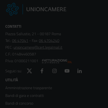
CONTATTI
Piazza Sallustio, 21 - 00187 Roma
Tel.:
06 47041
- Fax:
06 4704240
PEC:
unioncamere@cert.legalmail.it
C.F.: 01484460587
P.Iva: 01000211001
Twitter
Facebook
Instagram
YouTube
LinkedIn
Seguici su:
Footer
UTILITÀ
Amministrazione trasparente
menù
Bandi di gara e contratti
colonna
Bandi di concorso