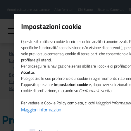
Menu
Salta
Amministrazione trasparente
Albo fornitori
Chi Siamo
Sistema Camerale
R
al
hamburgher
contenuto
i
principale
Impostazioni cookie
Questo sito utilizza cookie tecnici e cookie analitici anonimizzati.
specifiche funzionalità (condivisione e/o visione di contenuti), pos
Home
solo previo suo consenso, cookie di terze parti che consentono alla
Comunicazione istituzionale per il sistema camerale
profilare gli utenti.
Per proseguire la navigazione senza abilitare i cookie di profilazion
Accetto
.
Agenda
Può gestire le sue preferenze sui cookie in ogni momento riaprend
Presentazione della XXXIII edizione del Concorso
l'apposito pulsante
Impostazioni cookie
e, dopo aver selezionato 
Nazionale Ercole Olivario
cookie di profilazione, cliccando su
Conferma le scelte
.
Per vedere la Cookie Policy completa, clicchi
Maggiori Informazio
Maggiori informazioni
Presentazione della XXXIII