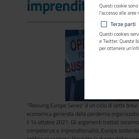
imprenditoriale
Questi cookie sono 
l'accesso alle aree
Terze parti
Questi cookies servo
e Twitter. Queste 
per ottenere un'in
"Reviving Europe Series" è un ciclo di sette brevi e
economica generata dalla pandemia organizzato
il 14 ottobre 2021. Gli argomenti trattati saranno
competenze e imprenditorialità, Europa sostenibi
politica economica. Per tutta la durata dell’evento