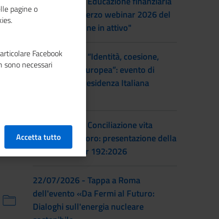
22/09/2026 - Educazione finanziaria
lle pagine o
al femminile: terzo webinar 2026 del
ies.
progetto "Donne in attivo"
particolare Facebook
28/07/2026 - “Identità, coesione,
n sono necessari
integrazione europea”: evento di
lancio della Presidenza Italiana
EUSAIR
22/07/2026 - Conciliazione vita
Accetta tutto
familiare e lavoro: presentazione della
prassi UNI/Pdr 192:2026
22/07/2026 - Tappa a Roma
dell'evento «Da Fermi al Futuro:
Dialoghi sull'energia nucleare