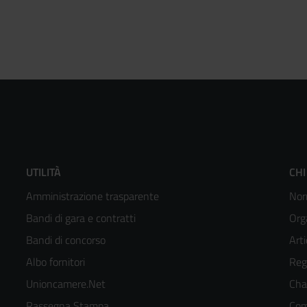
Footer
F
UTILITÀ
CHI
Amministrazione trasparente
Nor
menù
m
Bandi di gara e contratti
Org
colonna
c
Bandi di concorso
Arti
Albo fornitori
Reg
2
3
Unioncamere.Net
Cha
kedIn
Rassegna Stampa
Com