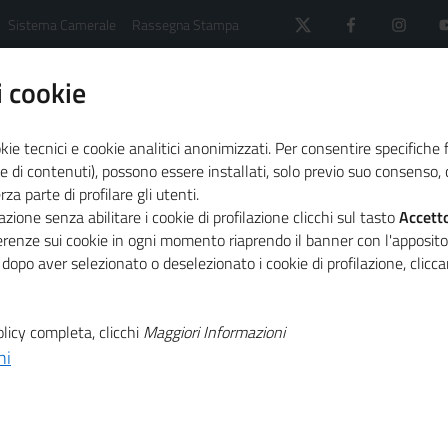
Sistema Camerale
Rassegna Stampa
 cookie
kie tecnici e cookie analitici anonimizzati. Per consentire specifiche 
e di contenuti), possono essere installati, solo previo suo consenso, c
a parte di profilare gli utenti.
 il sistema camerale
Agenda
zione senza abilitare i cookie di profilazione clicchi sul tasto
Accett
futuro dell'Europa imprenditoriale
ferenze sui cookie in ogni momento riaprendo il banner con l'apposit
 dopo aver selezionato o deselezionato i cookie di profilazione, clic
T
ries: incontri
licy completa, clicchi
Maggiori Informazioni
ni
T
dell'Europa