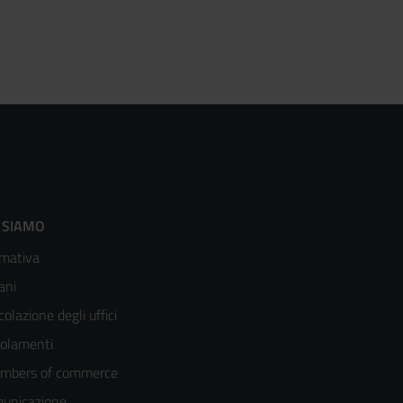
ooter
 SIAMO
mativa
enù
ani
olonna
colazione degli uffici
olamenti
mbers of commerce
unicazione