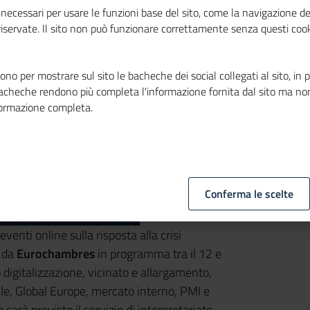
necessari per usare le funzioni base del sito, come la navigazione de
 riservate. Il sito non può funzionare correttamente senza questi cook
no per mostrare sul sito le bacheche dei social collegati al sito, in 
bacheche rendono più completa l'informazione fornita dal sito ma no
formazione completa.
Conferma le scelte
venti online sulla risposta alla crisi
 da
Eurochambres
in programma tra il 12 e
 digitalizzazione, vicinato e allargamento,
le, Global Europe, mercato interno, PMI e
 sarà previsto il servizio di interpretariato