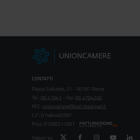
CONTATTI
Piazza Sallustio, 21 - 00187 Roma
Tel.:
06 47041
- Fax:
06 4704240
PEC:
unioncamere@cert.legalmail.it
C.F.: 01484460587
P.Iva: 01000211001
Twitter
Facebook
Instagram
YouTube
Lin
Seguici su: