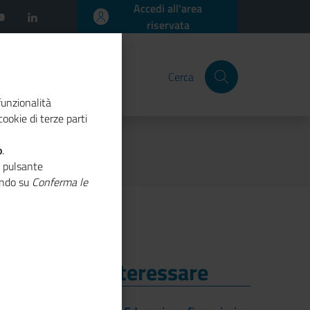
Accedi all'area
riservata
Cerca
funzionalità
ookie di terze parti
o
.
o pulsante
cando su
Conferma le
i Potrebbe Interessare
i Potrebbe Interessare