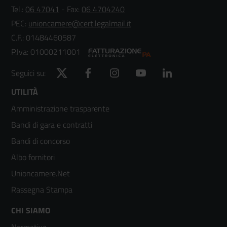
Tel.:
06 47041
- Fax:
06 4704240
PEC:
unioncamere@cert.legalmail.it
C.F.: 01484460587
P.Iva: 01000211001
Twitter
Facebook
Instagram
YouTube
LinkedIn
Seguici su:
Footer
UTILITÀ
Amministrazione trasparente
menù
Bandi di gara e contratti
colonna
Bandi di concorso
2
Albo fornitori
Unioncamere.Net
Rassegna Stampa
Footer
CHI SIAMO
Normativa