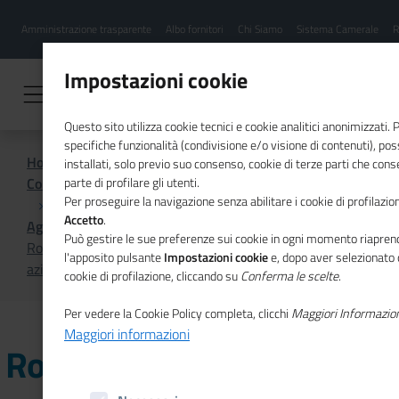
Menu
Salta
Amministrazione trasparente
Albo fornitori
Chi Siamo
Sistema Camerale
R
al
hamburgher
contenuto
i
principale
Impostazioni cookie
Questo sito utilizza cookie tecnici e cookie analitici anonimizzati.
specifiche funzionalità (condivisione e/o visione di contenuti), p
Home
installati, solo previo suo consenso, cookie di terze parti che cons
Comunicazione istituzionale per il sistema camerale
parte di profilare gli utenti.
Per proseguire la navigazione senza abilitare i cookie di profilazion
Accetto
.
Agenda
Può gestire le sue preferenze sui cookie in ogni momento riaprend
Roadshow di presentazione del progetto open data
l'apposito pulsante
Impostazioni cookie
e, dopo aver selezionato 
aziende confiscate: seconda tappa a Reggio Calabria
cookie di profilazione, cliccando su
Conferma le scelte
.
Per vedere la Cookie Policy completa, clicchi
Maggiori Informazio
Maggiori informazioni
Roadshow di