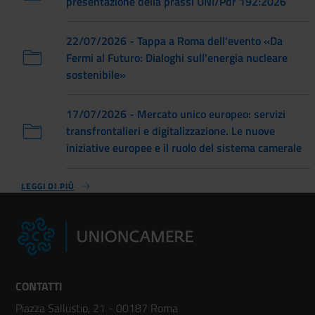
presentazione della prassi UNI/Pdr 192:2026
22/07/2026 - Tappa a Roma dell'evento «Da
Fermi al Futuro: Dialoghi sull'energia nucleare
sostenibile»
17/07/2026 - Mercato unico europeo: servizi
transfrontalieri e digitalizzazione. Le nuove
iniziative europee e il ruolo del sistema camerale
LEGGI DI PIÙ
CONTATTI
Piazza Sallustio, 21 - 00187 Roma