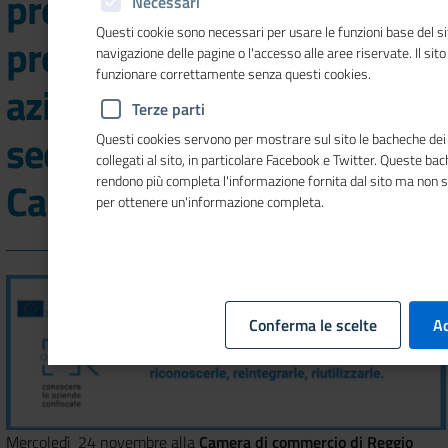
presentazione del
Necessari
Questi cookie sono necessari per usare le funzioni base del si
progetto open data
navigazione delle pagine o l'accesso alle aree riservate. Il sit
funzionare correttamente senza questi cookies.
aziende confiscate:
Terze parti
seconda tappa a Reggio
Questi cookies servono per mostrare sul sito le bacheche dei 
collegati al sito, in particolare Facebook e Twitter. Queste ba
rendono più completa l'informazione fornita dal sito ma non 
Calabria
per ottenere un'informazione completa.
Conferma le scelte
Ac
Mercoledì 24 novembre alla
Camera di commercio di Reggio