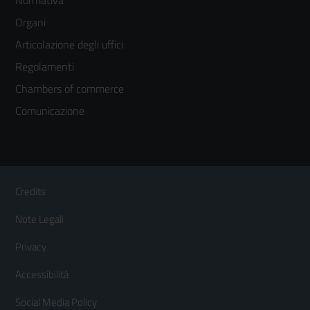
menù
Organi
colonna
Articolazione degli uffici
3
Regolamenti
Chambers of commerce
Comunicazione
Sezione Link Utili
Footer
Credits
Menù
Note Legali
orizzontale
Privacy
Accessibilità
Social Media Policy