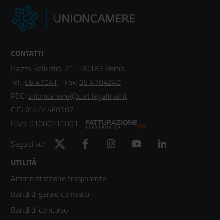
CONTATTI
Piazza Sallustio, 21 - 00187 Roma
Tel.:
06 47041
- Fax:
06 4704240
PEC:
unioncamere@cert.legalmail.it
C.F.: 01484460587
P.Iva: 01000211001
Twitter
Facebook
Instagram
YouTube
LinkedIn
Seguici su:
Footer
UTILITÀ
Amministrazione trasparente
menù
Bandi di gara e contratti
colonna
Bandi di concorso