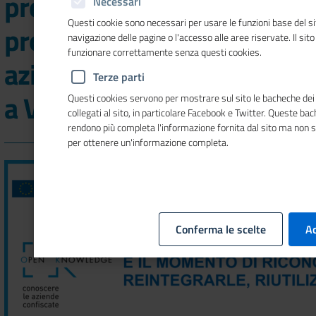
presentazione del
Necessari
Questi cookie sono necessari per usare le funzioni base del si
progetto open data
navigazione delle pagine o l'accesso alle aree riservate. Il sit
funzionare correttamente senza questi cookies.
aziende confiscate: tappa
Terze parti
a Vibo Valentia
Questi cookies servono per mostrare sul sito le bacheche dei 
collegati al sito, in particolare Facebook e Twitter. Queste ba
rendono più completa l'informazione fornita dal sito ma non 
per ottenere un'informazione completa.
Conferma le scelte
Ac