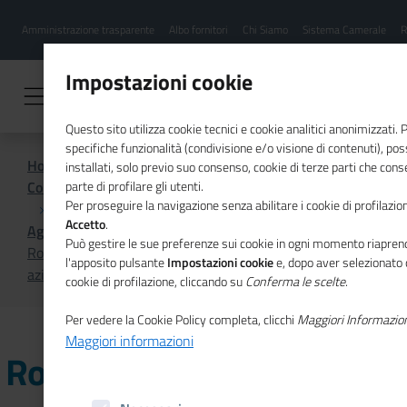
Menu
Salta
Amministrazione trasparente
Albo fornitori
Chi Siamo
Sistema Camerale
R
al
hamburgher
contenuto
i
principale
Impostazioni cookie
Questo sito utilizza cookie tecnici e cookie analitici anonimizzati.
specifiche funzionalità (condivisione e/o visione di contenuti), p
Home
installati, solo previo suo consenso, cookie di terze parti che cons
Comunicazione istituzionale per il sistema camerale
parte di profilare gli utenti.
Per proseguire la navigazione senza abilitare i cookie di profilazion
Accetto
.
Agenda
Può gestire le sue preferenze sui cookie in ogni momento riaprend
Roadshow di presentazione del progetto open data
l'apposito pulsante
Impostazioni cookie
e, dopo aver selezionato 
aziende confiscate: tappa a Vibo Valentia
cookie di profilazione, cliccando su
Conferma le scelte
.
Per vedere la Cookie Policy completa, clicchi
Maggiori Informazio
Maggiori informazioni
Roadshow di