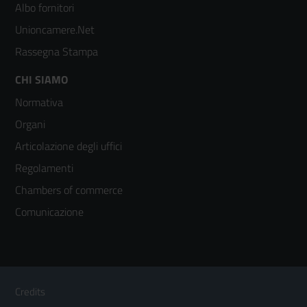
2
Albo fornitori
Unioncamere.Net
Rassegna Stampa
Footer
CHI SIAMO
Normativa
menù
Organi
colonna
Articolazione degli uffici
3
Regolamenti
Chambers of commerce
Comunicazione
Sezione Link Utili
Footer
Credits