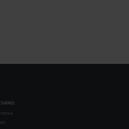
ooter
 SIAMO
mativa
enù
ani