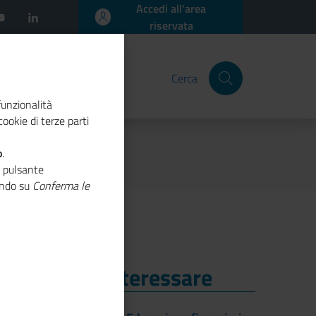
Accedi all'area
riservata
Cerca
funzionalità
ookie di terze parti
o
.
o pulsante
cando su
Conferma le
i Potrebbe Interessare
i Potrebbe Interessare