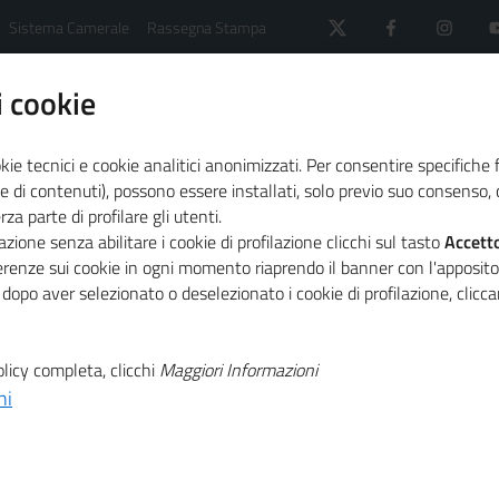
Sistema Camerale
Rassegna Stampa
 cookie
kie tecnici e cookie analitici anonimizzati. Per consentire specifiche 
e di contenuti), possono essere installati, solo previo suo consenso, c
a parte di profilare gli utenti.
 il sistema camerale
Agenda
zione senza abilitare i cookie di profilazione clicchi sul tasto
Accett
izione verso un'economia circolare, webinar
ferenze sui cookie in ogni momento riaprendo il banner con l'apposit
 dopo aver selezionato o deselezionato i cookie di profilazione, clic
T
ci a supporto
licy completa, clicchi
Maggiori Informazioni
ni
T
verso