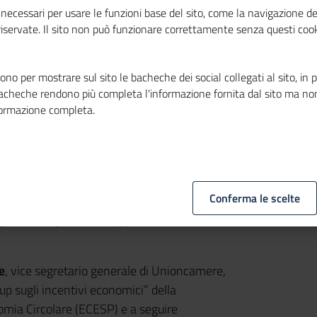
lare, webinar
necessari per usare le funzioni base del sito, come la navigazione de
 riservate. Il sito non può funzionare correttamente senza questi cook
no per mostrare sul sito le bacheche dei social collegati al sito, in 
bacheche rendono più completa l'informazione fornita dal sito ma no
formazione completa.
i", coordinato da
Unioncamere
, Fise-
enti economici a supporto della transizione
Conferma le scelte
tivo sui principali strumenti oggi presenti a
 pubblico e privato, a supporto di una
e
, vice segretario generale di Unioncamere,
up sugli incentivi economici” della
omia Circolare (ECESP) e a seguire