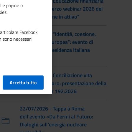
22/09/2026 - Educazione finanziaria
lle pagine o
al femminile: terzo webinar 2026 del
ies.
progetto "Donne in attivo"
particolare Facebook
28/07/2026 - “Identità, coesione,
n sono necessari
integrazione europea”: evento di
lancio della Presidenza Italiana
EUSAIR
22/07/2026 - Conciliazione vita
Accetta tutto
familiare e lavoro: presentazione della
prassi UNI/Pdr 192:2026
22/07/2026 - Tappa a Roma
dell'evento «Da Fermi al Futuro:
Dialoghi sull'energia nucleare