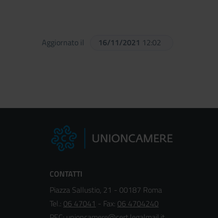
Aggiornato il
16/11/2021
12:02
CONTATTI
Piazza Sallustio, 21 - 00187 Roma
Tel.:
06 47041
- Fax:
06 4704240
PEC:
unioncamere@cert.legalmail.it