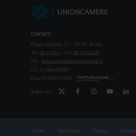
CONTATTI
Piazza Sallustio, 21 - 00187 Roma
Tel.:
06 47041
- Fax:
06 4704240
PEC:
unioncamere@cert.legalmail.it
C.F.: 01484460587
P.Iva: 01000211001
Twitter
Facebook
Instagram
YouTube
Lin
Seguici su:
Footer
Sezione Link Utili
Credits
Note Legali
Privacy
Accessib