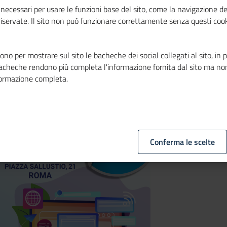
lle Camere di
necessari per usare le funzioni base del sito, come la navigazione de
 riservate. Il sito non può funzionare correttamente senza questi cook
no per mostrare sul sito le bacheche dei social collegati al sito, in 
bacheche rendono più completa l'informazione fornita dal sito ma no
formazione completa.
Conferma le scelte