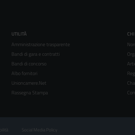
Footer
F
UTILITÀ
CHI
Amministrazione trasparente
Nor
menù
m
Bandi di gara e contratti
Org
colonna
c
Bandi di concorso
Arti
Albo fornitori
Reg
2
3
Unioncamere.Net
Cha
kedIn
Rassegna Stampa
Com
ilità
Social Media Policy