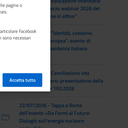
22/09/2026 - Educazione finanziaria
lle pagine o
al femminile: terzo webinar 2026 del
ies.
progetto "Donne in attivo"
particolare Facebook
28/07/2026 - “Identità, coesione,
n sono necessari
integrazione europea”: evento di
lancio della Presidenza Italiana
EUSAIR
22/07/2026 - Conciliazione vita
Accetta tutto
familiare e lavoro: presentazione della
prassi UNI/Pdr 192:2026
22/07/2026 - Tappa a Roma
dell'evento «Da Fermi al Futuro:
Dialoghi sull'energia nucleare