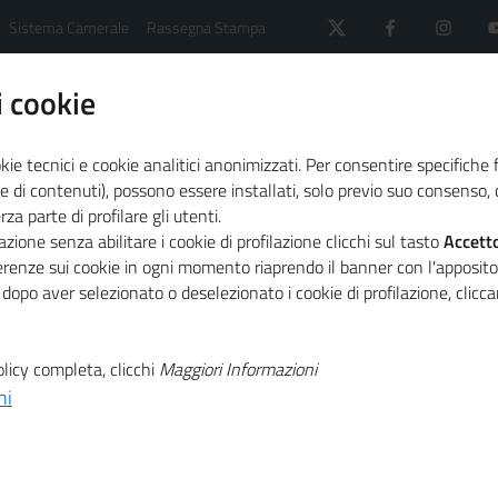
Sistema Camerale
Rassegna Stampa
 cookie
kie tecnici e cookie analitici anonimizzati. Per consentire specifiche 
e di contenuti), possono essere installati, solo previo suo consenso, c
a parte di profilare gli utenti.
 il sistema camerale
Agenda
zione senza abilitare i cookie di profilazione clicchi sul tasto
Accett
strategico delle competenze nell'esperienza delle Camere di 
ferenze sui cookie in ogni momento riaprendo il banner con l'apposit
 dopo aver selezionato o deselezionato i cookie di profilazione, clic
T
tale della PA: il
licy completa, clicchi
Maggiori Informazioni
ni
T
elle competenze