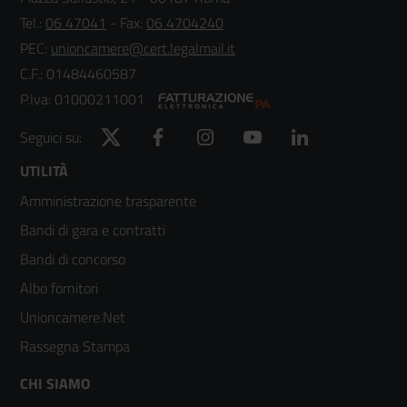
Tel.:
06 47041
- Fax:
06 4704240
PEC:
unioncamere@cert.legalmail.it
C.F.: 01484460587
P.Iva: 01000211001
Twitter
Facebook
Instagram
YouTube
LinkedIn
Seguici su:
Footer
UTILITÀ
Amministrazione trasparente
menù
Bandi di gara e contratti
colonna
Bandi di concorso
2
Albo fornitori
Unioncamere.Net
Rassegna Stampa
Footer
CHI SIAMO