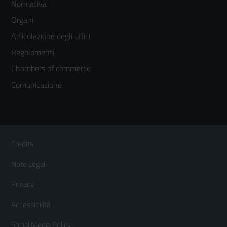
Normativa
menù
Organi
colonna
Articolazione degli uffici
3
Regolamenti
Chambers of commerce
Comunicazione
Sezione Link Utili
Footer
Credits
Menù
Note Legali
orizzontale
Privacy
Accessibilità
Social Media Policy