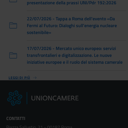
presentazione della prassi UNI/Pdr 192:2026
22/07/2026 - Tappa a Roma dell'evento «Da
Fermi al Futuro: Dialoghi sull'energia nucleare
sostenibile»
17/07/2026 - Mercato unico europeo: servizi
transfrontalieri e digitalizzazione. Le nuove
iniziative europee e il ruolo del sistema camerale
LEGGI DI PIÙ
CONTATTI
Piazza Sallustio, 21 - 00187 Roma