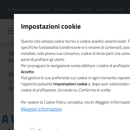
Menu
Salta
Amministrazione trasparente
Albo fornitori
Chi Siamo
Sistema Camerale
R
al
hamburgher
contenuto
i
principale
Impostazioni cookie
Questo sito utilizza cookie tecnici e cookie analitici anonimizzati.
specifiche funzionalità (condivisione e/o visione di contenuti), p
Home
installati, solo previo suo consenso, cookie di terze parti che cons
Comunicazione istituzionale per il sistema camerale
parte di profilare gli utenti.
Per proseguire la navigazione senza abilitare i cookie di profilazion
Accetto
.
Agenda
Può gestire le sue preferenze sui cookie in ogni momento riaprend
A Visionaria 2023 la tappa abruzzese del Giro d'Italia
l'apposito pulsante
Impostazioni cookie
e, dopo aver selezionato 
delle donne che fanno impresa
cookie di profilazione, cliccando su
Conferma le scelte
.
Per vedere la Cookie Policy completa, clicchi
Maggiori Informazio
Maggiori informazioni
A Visionaria 2023 la tappa