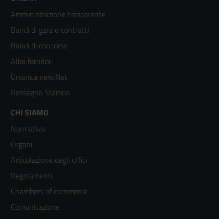
Footer
Amministrazione trasparente
menù
Bandi di gara e contratti
colonna
Bandi di concorso
2
Albo fornitori
Unioncamere.Net
Rassegna Stampa
Footer
CHI SIAMO
Normativa
menù
Organi
colonna
Articolazione degli uffici
3
Regolamenti
Chambers of commerce
Comunicazione