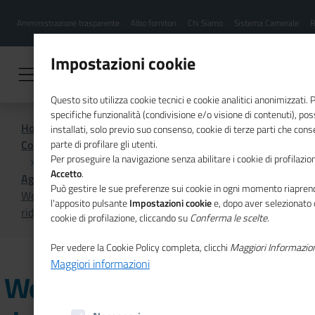
Menu
Salta
Amministrazione trasparente
Albo fornitori
Chi Siamo
Sistema Camerale
R
al
hamburgher
contenuto
i
principale
Impostazioni cookie
Questo sito utilizza cookie tecnici e cookie analitici anonimizzati.
specifiche funzionalità (condivisione e/o visione di contenuti), p
Home
installati, solo previo suo consenso, cookie di terze parti che cons
Comunicazione istituzionale per il sistema camerale
parte di profilare gli utenti.
Per proseguire la navigazione senza abilitare i cookie di profilazion
Accetto
.
Agenda
Può gestire le sue preferenze sui cookie in ogni momento riaprend
Webinar su "L'impegno delle Camere di commercio per
l'apposito pulsante
Impostazioni cookie
e, dopo aver selezionato 
ridurre il digital divide"
cookie di profilazione, cliccando su
Conferma le scelte
.
Per vedere la Cookie Policy completa, clicchi
Maggiori Informazio
Maggiori informazioni
Webinar su "L'impegno