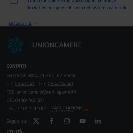
transfrontalieri e digitalizzazione. Le nuove
iniziative europee e il ruolo del sistema camerale
LEGGI DI PIÙ
CONTATTI
Piazza Sallustio, 21 - 00187 Roma
Tel.:
06 47041
- Fax:
06 4704240
PEC:
unioncamere@cert.legalmail.it
C.F.: 01484460587
P.Iva: 01000211001
Twitter
Facebook
Instagram
YouTube
LinkedIn
Seguici su:
UTILITÀ