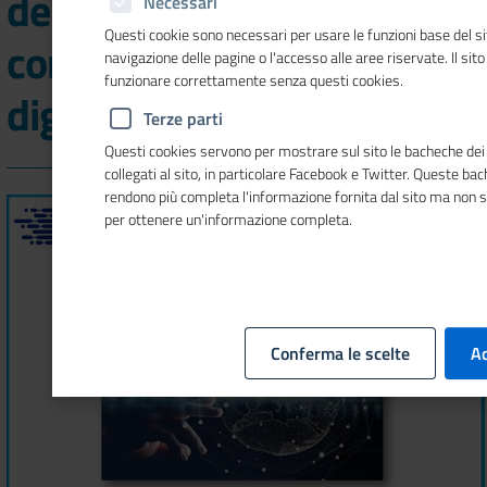
delle Camere di
Necessari
Questi cookie sono necessari per usare le funzioni base del si
commercio per ridurre il
navigazione delle pagine o l'accesso alle aree riservate. Il sit
funzionare correttamente senza questi cookies.
digital divide"
Terze parti
Questi cookies servono per mostrare sul sito le bacheche dei 
collegati al sito, in particolare Facebook e Twitter. Queste ba
rendono più completa l'informazione fornita dal sito ma non 
per ottenere un'informazione completa.
Conferma le scelte
Ac