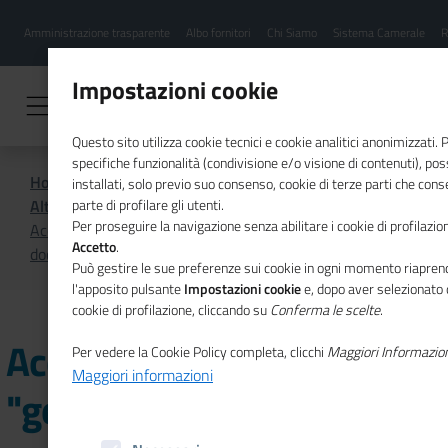
Menu
Salta
Amministrazione trasparente
Albo fornitori
Chi Siamo
Sistema Camerale
R
al
hamburgher
contenuto
i
principale
Impostazioni cookie
Questo sito utilizza cookie tecnici e cookie analitici anonimizzati.
specifiche funzionalità (condivisione e/o visione di contenuti), p
Home
Amministrazione Trasparente
installati, solo previo suo consenso, cookie di terze parti che cons
Altri contenuti
Accesso civico
parte di profilare gli utenti.
Per proseguire la navigazione senza abilitare i cookie di profilazion
Accesso civico "generalizzato" concernente dati e
Accetto
.
documenti ulteriori
Può gestire le sue preferenze sui cookie in ogni momento riaprend
l'apposito pulsante
Impostazioni cookie
e, dopo aver selezionato 
cookie di profilazione, cliccando su
Conferma le scelte
.
Accesso civico
Per vedere la Cookie Policy completa, clicchi
Maggiori Informazio
Maggiori informazioni
"generalizzato"