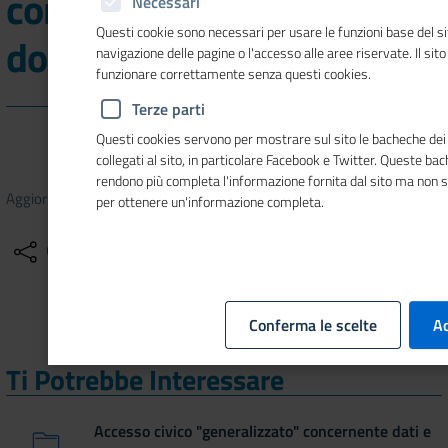
concernente dati e
Necessari
Questi cookie sono necessari per usare le funzioni base del si
documenti ulteriori
navigazione delle pagine o l'accesso alle aree riservate. Il sit
funzionare correttamente senza questi cookies.
Terze parti
Questi cookies servono per mostrare sul sito le bacheche dei 
collegati al sito, in particolare Facebook e Twitter. Queste ba
rendono più completa l'informazione fornita dal sito ma non 
Aggiornato il
19/01/2021
11:28
per ottenere un'informazione completa.
Condividi
Altre azioni
Conferma le scelte
Ac
Ti Potrebbe Interessare
Accesso civico "generalizzato" concernente dati e