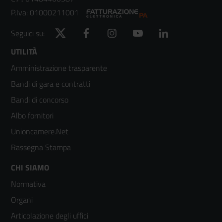
P.Iva: 01000211001
Twitter
Facebook
Instagram
YouTube
LinkedIn
Seguici su:
Footer
UTILITÀ
Amministrazione trasparente
menù
Bandi di gara e contratti
colonna
Bandi di concorso
2
Albo fornitori
Unioncamere.Net
Rassegna Stampa
Footer
CHI SIAMO
Normativa
menù
Organi
colonna
Articolazione degli uffici